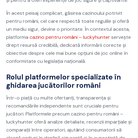
și pentru a oferi experiențe de joc sigure și captivante.
În acest peisaj complicat, găsirea cazinoului potrivit
pentru români, cel care respectă toate regulile și oferă
un mediu sigur, devine o prioritate. În contextul acesta,
platforma
cazino pentru români – luckyhunter
servește
drept resursă credibilă, dedicată informării corecte și
obiective despre cele mai bune opțiuni de joc online în
conformitate cu legislația națională.
Rolul platformelor specializate în
ghidarea jucătorilor români
Într-o piață cu multe ofertanți, transparența și
recomandările independente sunt cruciale pentru
jucători. Platformele precum cazino pentru români –
luckyhunter oferă analize detaliate, recenzii imparțiale și
comparații între operatori, ajutând consumatorii să
aleagă opțiuni în deplină siguranță și în cunoștință de