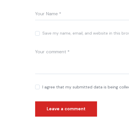
Save my name, email, and website in this bro
I agree that my submitted data is being coll