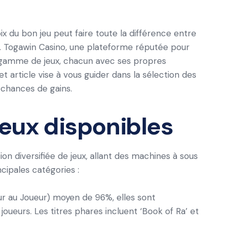
oix du bon jeu peut faire toute la différence entre
. Togawin Casino, une plateforme réputée pour
e gamme de jeux, chacun avec ses propres
et article vise à vous guider dans la sélection des
 chances de gains.
jeux disponibles
on diversifiée de jeux, allant des machines à sous
ncipales catégories :
r au Joueur) moyen de 96%, elles sont
joueurs. Les titres phares incluent ‘Book of Ra’ et