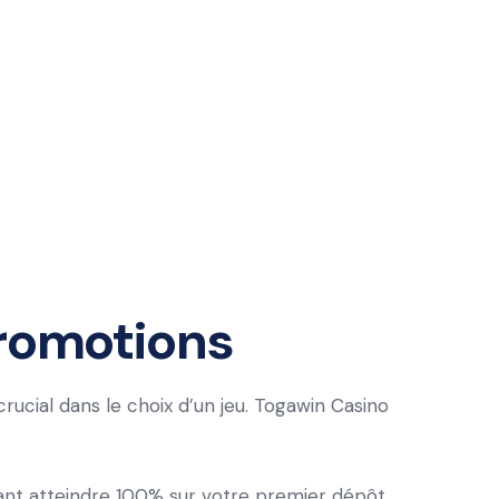
promotions
 crucial dans le choix d’un jeu. Togawin Casino
nt atteindre 100% sur votre premier dépôt,