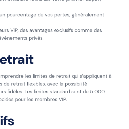
un pourcentage de vos pertes, généralement
eurs VIP, des avantages exclusifs comme des
 événements privés.
etrait
comprendre les limites de retrait qui s’appliquent à
de retrait flexibles, avec la possibilité
s fidèles. Les limites standard sont de 5 000
ociées pour les membres VIP.
ifs