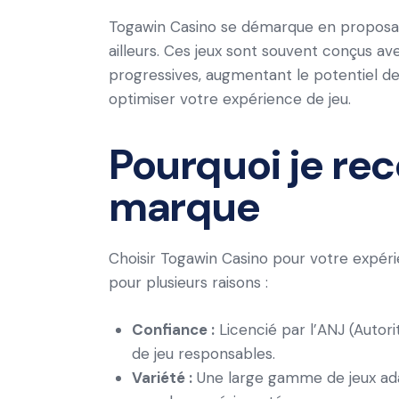
Togawin Casino se démarque en proposant 
ailleurs. Ces jeux sont souvent conçus av
progressives, augmentant le potentiel de
optimiser votre expérience de jeu.
Pourquoi je r
marque
Choisir Togawin Casino pour votre expérie
pour plusieurs raisons :
Confiance :
Licencié par l’ANJ (Autori
de jeu responsables.
Variété :
Une large gamme de jeux adap