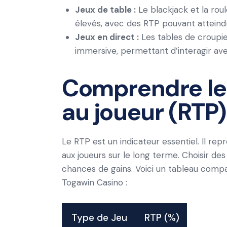
Jeux de table :
Le blackjack et la rou
élevés, avec des RTP pouvant atteindr
Jeux en direct :
Les tables de croupi
immersive, permettant d’interagir ave
Comprendre les
au joueur (RTP)
Le RTP est un indicateur essentiel. Il re
aux joueurs sur le long terme. Choisir d
chances de gains. Voici un tableau compa
Togawin Casino :
Type de Jeu
RTP (%)