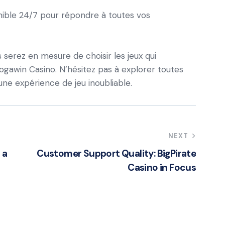
ible 24/7 pour répondre à toutes vos
serez en mesure de choisir les jeux qui
gawin Casino. N’hésitez pas à explorer toutes
ne expérience de jeu inoubliable.
NEXT
 a
Customer Support Quality: BigPirate
Casino in Focus