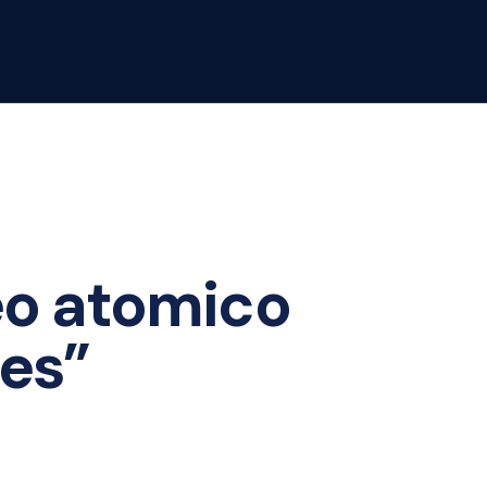
leo atomico
es”