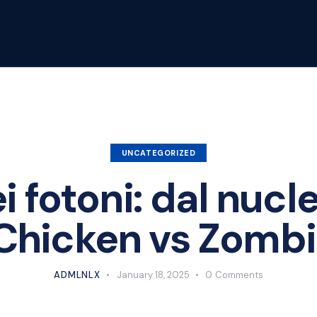
UNCATEGORIZED
i fotoni: dal nuc
“Chicken vs Zombi
ADMLNLX
January 18, 2025
0
Comments