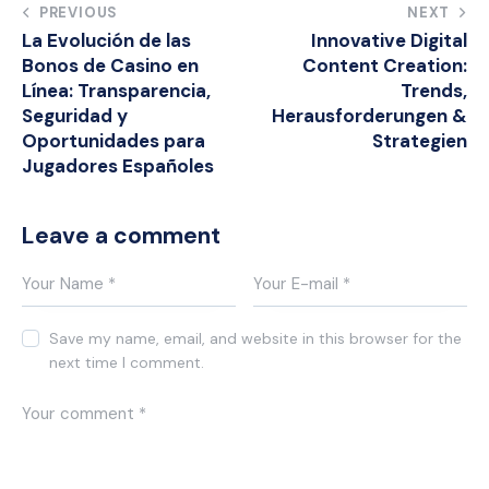
Post
PREVIOUS
NEXT
La Evolución de las
Innovative Digital
navigation
Bonos de Casino en
Content Creation:
Línea: Transparencia,
Trends,
Seguridad y
Herausforderungen &
Oportunidades para
Strategien
Jugadores Españoles
Leave a comment
Save my name, email, and website in this browser for the
next time I comment.