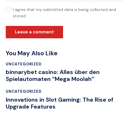
I agree that my submitted data is being collected and
stored.
You May Also Like
UNCATEGORIZED
binnarybet casino: Alles über den
Spielautomaten “Mega Moolah”
UNCATEGORIZED
Innovations in Slot Gaming: The Rise of
Upgrade Features