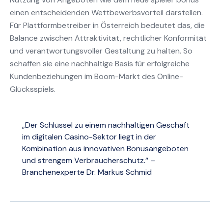
einen entscheidenden Wettbewerbsvorteil darstellen.
Für Plattformbetreiber in Österreich bedeutet das, die
Balance zwischen Attraktivität, rechtlicher Konformität
und verantwortungsvoller Gestaltung zu halten. So
schaffen sie eine nachhaltige Basis für erfolgreiche
Kundenbeziehungen im Boom-Markt des Online-
Glücksspiels.
„Der Schlüssel zu einem nachhaltigen Geschäft
im digitalen Casino-Sektor liegt in der
Kombination aus innovativen Bonusangeboten
und strengem Verbraucherschutz.“ –
Branchenexperte Dr. Markus Schmid