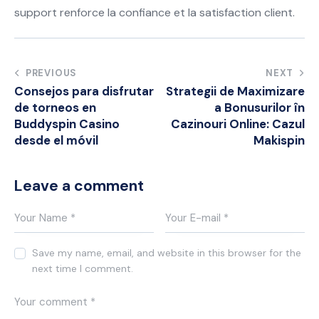
support renforce la confiance et la satisfaction client.
Post
PREVIOUS
NEXT
Consejos para disfrutar
Strategii de Maximizare
navigation
de torneos en
a Bonusurilor în
Buddyspin Casino
Cazinouri Online: Cazul
desde el móvil
Makispin
Leave a comment
Save my name, email, and website in this browser for the
next time I comment.