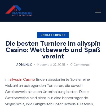
UNCATEGORIZED
Die besten Turniere im allyspin
Casino: Wettbewerb und Spaß
vereint
ADMLNLX
November 27, 2025
0
Comments
Im
allyspin Casino
finden passionierte Spieler eine
Vielzahl an aufregenden Turnieren, die sowohl
Wettbewerb als auch Unterhaltung bieten. Diese
Wettbewerbe sind nicht nur eine hervorragende
Möglichkeit, Ihre Fähigkeiten unter Beweis zu stellen,