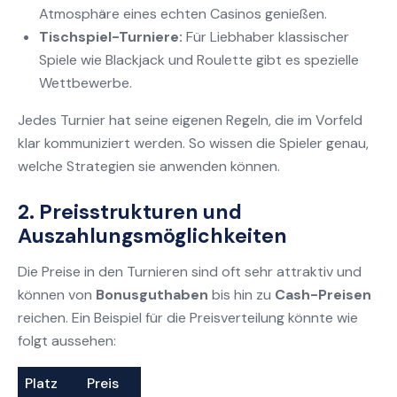
Atmosphäre eines echten Casinos genießen.
Tischspiel-Turniere:
Für Liebhaber klassischer
Spiele wie Blackjack und Roulette gibt es spezielle
Wettbewerbe.
Jedes Turnier hat seine eigenen Regeln, die im Vorfeld
klar kommuniziert werden. So wissen die Spieler genau,
welche Strategien sie anwenden können.
2. Preisstrukturen und
Auszahlungsmöglichkeiten
Die Preise in den Turnieren sind oft sehr attraktiv und
können von
Bonusguthaben
bis hin zu
Cash-Preisen
reichen. Ein Beispiel für die Preisverteilung könnte wie
folgt aussehen:
Platz
Preis