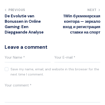
Post
PREVIOUS
NEXT
De Evolutie van
1Win букмекерская
navigation
Bonussen in Online
контора — зеркало
Gaming: Een
вход и регистрация
Diepgaande Analyse
ставки на спорт
Leave a comment
Save my name, email, and website in this browser for the
next time I comment.