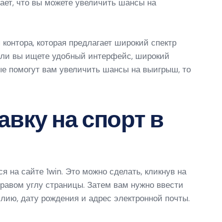
чает, что вы можете увеличить шансы на
 контора, которая предлагает широкий спектр
Если вы ищете удобный интерфейс, широкий
рые помогут вам увеличить шансы на выигрыш, то
авку на спорт в
 на сайте 1win. Это можно сделать, кликнув на
правом углу страницы. Затем вам нужно ввести
лию, дату рождения и адрес электронной почты.