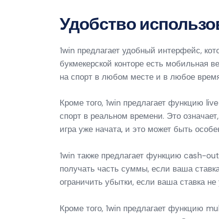
Удобство использо
1win предлагает удобный интерфейс, кото
букмекерской конторе есть мобильная вер
на спорт в любом месте и в любое время
Кроме того, 1win предлагает функцию live
спорт в реальном времени. Это означает,
игра уже начата, и это может быть особе
1win также предлагает функцию cash-ou
получать часть суммы, если ваша ставка
ограничить убытки, если ваша ставка не 
Кроме того, 1win предлагает функцию mul