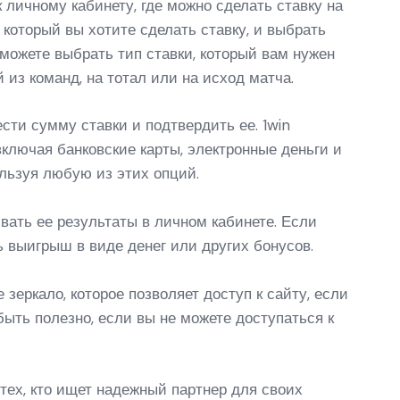
 личному кабинету, где можно сделать ставку на
 который вы хотите сделать ставку, и выбрать
можете выбрать тип ставки, который вам нужен
 из команд, на тотал или на исход матча.
сти сумму ставки и подтвердить ее. 1win
ключая банковские карты, электронные деньги и
ользуя любую из этих опций.
вать ее результаты в личном кабинете. Если
 выигрыш в виде денег или других бонусов.
 зеркало, которое позволяет доступ к сайту, если
быть полезно, если вы не можете доступаться к
 тех, кто ищет надежный партнер для своих