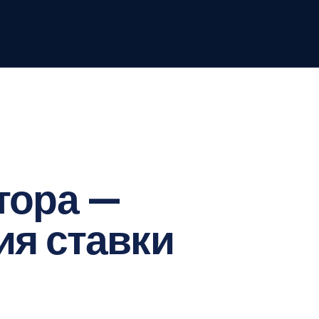
тора —
ия ставки