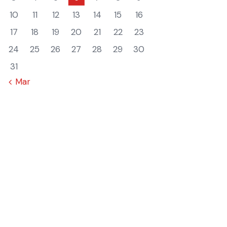
10
11
12
13
14
15
16
17
18
19
20
21
22
23
24
25
26
27
28
29
30
31
« Mar