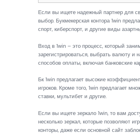
Если вы ищете надежный партнер для сво
выбор. Букмекерская контора 1win предла
спорт, киберспорт, и другие виды азартны
Вход в 1win – это процесс, который зан
зарегистрироваться, выбрать валюту и н
способов оплаты, включая банковские ка
Бк 1win предлагает высокие коэффициен
игроков. Кроме того, 1win предлагает мн
ставки, мультибет и другие.
Если вы ищете зеркало 1win, то вам дост
несколько зеркал, которые позволяют иг
конторы, даже если основной сайт забло