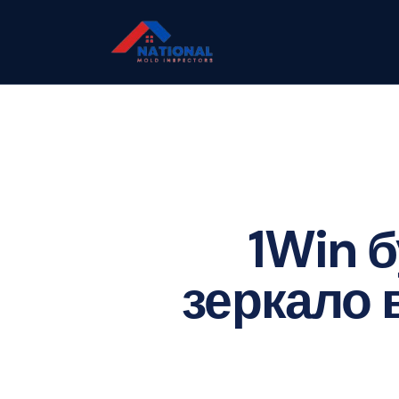
1Win 
зеркало 