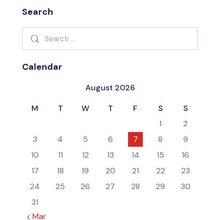
Search
Search
for:
Calendar
August 2026
M
T
W
T
F
S
S
1
2
3
4
5
6
7
8
9
10
11
12
13
14
15
16
17
18
19
20
21
22
23
24
25
26
27
28
29
30
31
« Mar