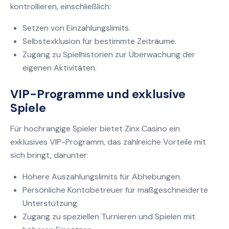
kontrollieren, einschließlich:
Setzen von Einzahlungslimits.
Selbstexklusion für bestimmte Zeiträume.
Zugang zu Spielhistorien zur Überwachung der
eigenen Aktivitäten.
VIP-Programme und exklusive
Spiele
Für hochrangige Spieler bietet Zinx Casino ein
exklusives VIP-Programm, das zahlreiche Vorteile mit
sich bringt, darunter:
Höhere Auszahlungslimits für Abhebungen.
Persönliche Kontobetreuer für maßgeschneiderte
Unterstützung.
Zugang zu speziellen Turnieren und Spielen mit