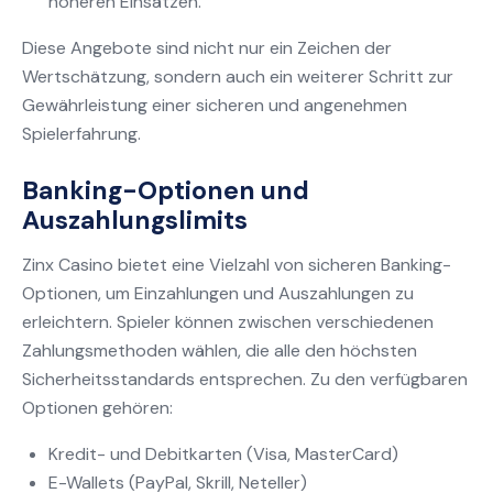
höheren Einsätzen.
Diese Angebote sind nicht nur ein Zeichen der
Wertschätzung, sondern auch ein weiterer Schritt zur
Gewährleistung einer sicheren und angenehmen
Spielerfahrung.
Banking-Optionen und
Auszahlungslimits
Zinx Casino bietet eine Vielzahl von sicheren Banking-
Optionen, um Einzahlungen und Auszahlungen zu
erleichtern. Spieler können zwischen verschiedenen
Zahlungsmethoden wählen, die alle den höchsten
Sicherheitsstandards entsprechen. Zu den verfügbaren
Optionen gehören:
Kredit- und Debitkarten (Visa, MasterCard)
E-Wallets (PayPal, Skrill, Neteller)