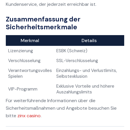
Kundenservice, der jederzeit erreichbar ist.
Zusammenfassung der
Sicherheitsmerkmale
Merkmal
Details
Lizenzierung
ESBK (Schweiz)
Verschlüsselung
SSL-Verschlüsselung
Verantwortungsvolles
Einzahlungs- und Verlustlimits,
Spielen
Selbstexklusion
Exklusive Vorteile und höhere
VIP-Programm
Auszahlungslimits
Für weiterführende Informationen über die
Sicherheitsmaßnahmen und Angebote besuchen Sie
bitte
zinx casino
.