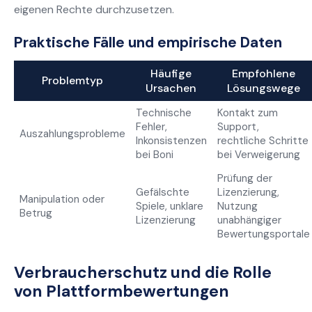
eigenen Rechte durchzusetzen.
Praktische Fälle und empirische Daten
Häufige
Empfohlene
Problemtyp
Ursachen
Lösungswege
Technische
Kontakt zum
Fehler,
Support,
Auszahlungsprobleme
Inkonsistenzen
rechtliche Schritte
bei Boni
bei Verweigerung
Prüfung der
Gefälschte
Lizenzierung,
Manipulation oder
Spiele, unklare
Nutzung
Betrug
Lizenzierung
unabhängiger
Bewertungsportale
Verbraucherschutz und die Rolle
von Plattformbewertungen