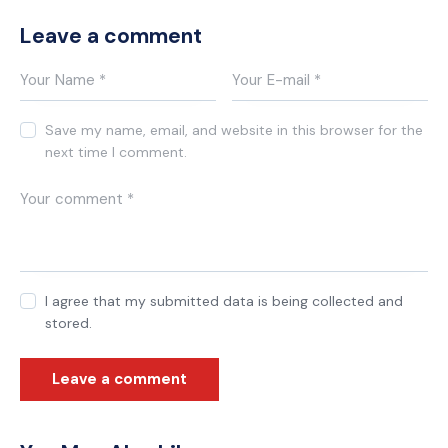
Leave a comment
Save my name, email, and website in this browser for the
next time I comment.
I agree that my submitted data is being collected and
stored.