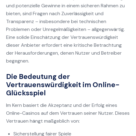
und potenzielle Gewinne in einem sicheren Rahmen zu
bieten, sind Fragen nach Zuverlässigkeit und
Transparenz – insbesondere bei technischen
Problemen oder Unregelmäßigkeiten – allgegenwärtig.
Eine solide Einschätzung der Vertrauenswürdigkeit
dieser Anbieter erfordert eine kritische Betrachtung
der Herausforderungen, denen Nutzer und Betreiber
begegnen.
Die Bedeutung der
Vertrauenswürdigkeit im Online-
Glücksspiel
Im Kern basiert die Akzeptanz und der Erfolg eines
Online-Casinos auf dem Vertrauen seiner Nutzer. Dieses
Vertrauen hängt maßgeblich von:
Sicherstellung fairer Spiele