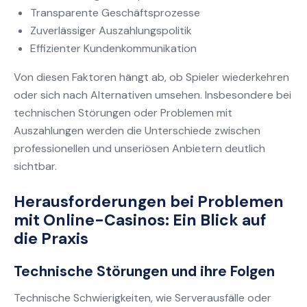
Transparente Geschäftsprozesse
Zuverlässiger Auszahlungspolitik
Effizienter Kundenkommunikation
Von diesen Faktoren hängt ab, ob Spieler wiederkehren
oder sich nach Alternativen umsehen. Insbesondere bei
technischen Störungen oder Problemen mit
Auszahlungen werden die Unterschiede zwischen
professionellen und unseriösen Anbietern deutlich
sichtbar.
Herausforderungen bei Problemen
mit Online-Casinos: Ein Blick auf
die Praxis
Technische Störungen und ihre Folgen
Technische Schwierigkeiten, wie Serverausfälle oder