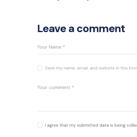
Leave a comment
Save my name, email, and website in this bro
I agree that my submitted data is being coll