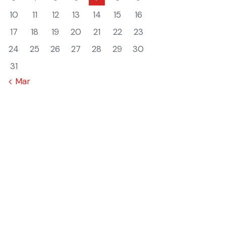
10
11
12
13
14
15
16
17
18
19
20
21
22
23
24
25
26
27
28
29
30
31
« Mar