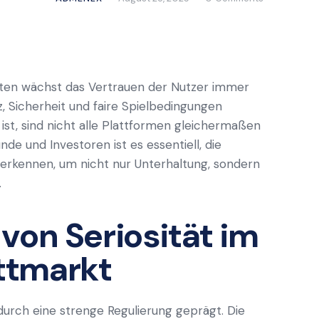
ten wächst das Vertrauen der Nutzer immer
z, Sicherheit und faire Spielbedingungen
 ist, sind nicht alle Plattformen gleichermaßen
de und Investoren ist es essentiell, die
 erkennen, um nicht nur Unterhaltung, sondern
.
von Seriosität im
ttmarkt
durch eine strenge Regulierung geprägt. Die