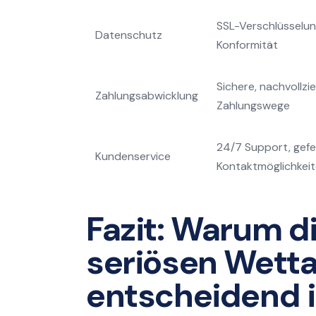
SSL-Verschlüsselu
Datenschutz
Konformität
Sichere, nachvollzi
Zahlungsabwicklung
Zahlungswege
24/7 Support, gefe
Kundenservice
Kontaktmöglichkei
Fazit: Warum d
seriösen Wetta
entscheidend i