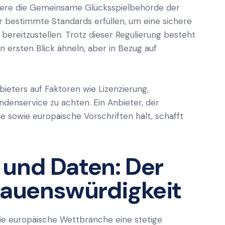
dere die Gemeinsame Glücksspielbehörde der
r bestimmte Standards erfüllen, um eine sichere
ereitzustellen. Trotz dieser Regulierung besteht
en ersten Blick ähneln, aber in Bezug auf
bieters auf Faktoren wie Lizenzierung,
denservice zu achten. Ein Anbieter, der
e sowie europäische Vorschriften hält, schafft
und Daten: Der
rauenswürdigkeit
ie europäische Wettbranche eine stetige