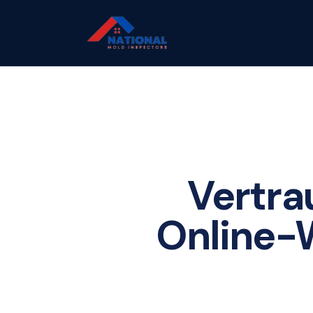
Vertra
Online-