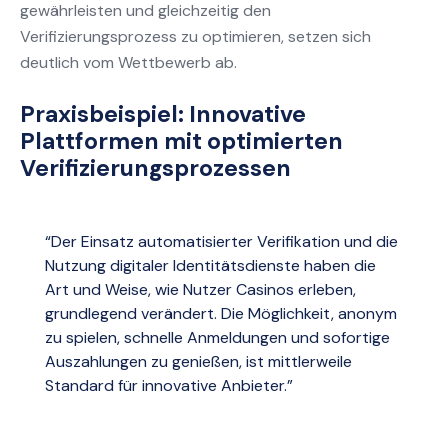
gewährleisten und gleichzeitig den
Verifizierungsprozess zu optimieren, setzen sich
deutlich vom Wettbewerb ab.
Praxisbeispiel: Innovative
Plattformen mit optimierten
Verifizierungsprozessen
“Der Einsatz automatisierter Verifikation und die
Nutzung digitaler Identitätsdienste haben die
Art und Weise, wie Nutzer Casinos erleben,
grundlegend verändert. Die Möglichkeit, anonym
zu spielen, schnelle Anmeldungen und sofortige
Auszahlungen zu genießen, ist mittlerweile
Standard für innovative Anbieter.”