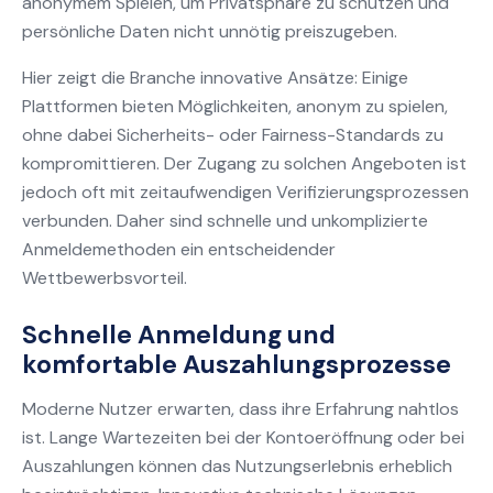
anonymem Spielen, um Privatsphäre zu schützen und
persönliche Daten nicht unnötig preiszugeben.
Hier zeigt die Branche innovative Ansätze: Einige
Plattformen bieten Möglichkeiten, anonym zu spielen,
ohne dabei Sicherheits- oder Fairness-Standards zu
kompromittieren. Der Zugang zu solchen Angeboten ist
jedoch oft mit zeitaufwendigen Verifizierungsprozessen
verbunden. Daher sind schnelle und unkomplizierte
Anmeldemethoden ein entscheidender
Wettbewerbsvorteil.
Schnelle Anmeldung und
komfortable Auszahlungsprozesse
Moderne Nutzer erwarten, dass ihre Erfahrung nahtlos
ist. Lange Wartezeiten bei der Kontoeröffnung oder bei
Auszahlungen können das Nutzungserlebnis erheblich