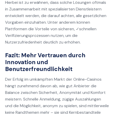
Hierbei ist zu erwähnen, dass solche Lösungen oftmals
in Zusammenarbeit mit spezialisierten Dienstleistern
entwickelt werden, die darauf achten, alle gesetzlichen
Vorgaben einzuhalten. Unter anderem können
Plattformen die Vorteile von sicheren, ✓schnellen
Verifizierungsprozessen nutzen, um die
Nutzerzufriedenheit deutlich zu erhöhen.
Fazit: Mehr Vertrauen durch
Innovation und
Benutzerfreundlichkeit
Der Erfolg im umkämpften Markt der Online-Casinos
hängt zunehmend davon ab, wie gut Anbieter die
Balance zwischen Sicherheit, Anonymität und Komfort
meistern. Schnelle Anmeldung, zügige Auszahlungen
und die Möglichkeit, anonym zu spielen, sind mittlerweile
keine Randthemen mehr – sie sind Kernbestandteile