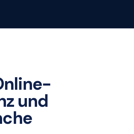
Online-
nz und
anche