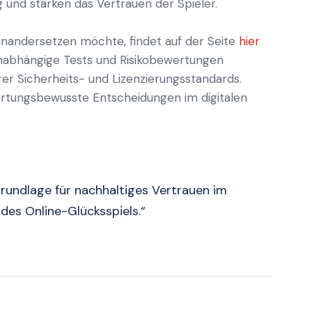
g und stärken das Vertrauen der Spieler.
inandersetzen möchte, findet auf der Seite
hier
 unabhängige Tests und Risikobewertungen
rer Sicherheits- und Lizenzierungsstandards.
wortungsbewusste Entscheidungen im digitalen
Grundlage für nachhaltiges Vertrauen im
des Online-Glücksspiels.“