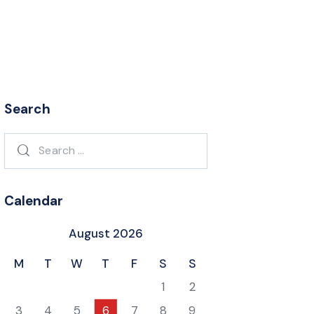
Search
Search
for:
Calendar
August 2026
M
T
W
T
F
S
S
1
2
3
4
5
6
7
8
9