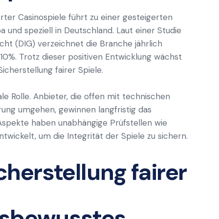
ter Casinospiele führt zu einer gesteigerten
 und speziell in Deutschland. Laut einer Studie
cht (DIG) verzeichnet die Branche jährlich
-10%
. Trotz dieser positiven Entwicklung wächst
icherstellung fairer Spiele.
le Rolle. Anbieter, die offen mit technischen
erung umgehen, gewinnen langfristig das
 Aspekte haben unabhängige Prüfstellen wie
ickelt, um die Integrität der Spiele zu sichern.
cherstellung fairer
gsbewusstes