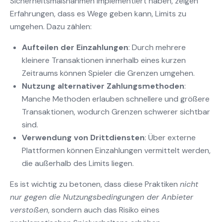
Sicherheitsmaßnahmen implementiert haben, zeigen
Erfahrungen, dass es Wege geben kann, Limits zu
umgehen. Dazu zählen:
Aufteilen der Einzahlungen
: Durch mehrere
kleinere Transaktionen innerhalb eines kurzen
Zeitraums können Spieler die Grenzen umgehen.
Nutzung alternativer Zahlungsmethoden
:
Manche Methoden erlauben schnellere und größere
Transaktionen, wodurch Grenzen schwerer sichtbar
sind.
Verwendung von Drittdiensten
: Über externe
Plattformen können Einzahlungen vermittelt werden,
die außerhalb des Limits liegen.
Es ist wichtig zu betonen, dass diese Praktiken
nicht
nur gegen die Nutzungsbedingungen der Anbieter
verstoßen
, sondern auch das Risiko eines