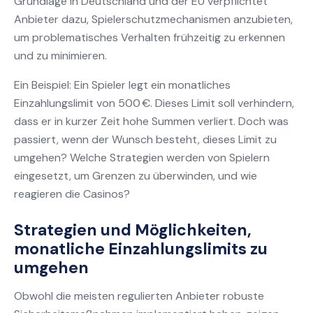
Grundlage in Deutschland und der EU verpflichtet
Anbieter dazu, Spielerschutzmechanismen anzubieten,
um problematisches Verhalten frühzeitig zu erkennen
und zu minimieren.
Ein Beispiel: Ein Spieler legt ein monatliches
Einzahlungslimit von 500 €. Dieses Limit soll verhindern,
dass er in kurzer Zeit hohe Summen verliert. Doch was
passiert, wenn der Wunsch besteht, dieses Limit zu
umgehen? Welche Strategien werden von Spielern
eingesetzt, um Grenzen zu überwinden, und wie
reagieren die Casinos?
Strategien und Möglichkeiten,
monatliche Einzahlungslimits zu
umgehen
Obwohl die meisten regulierten Anbieter robuste