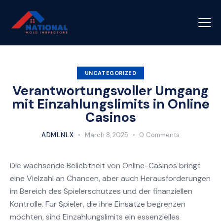
UNCATEGORIZED
Verantwortungsvoller Umgang
mit Einzahlungslimits in Online
Casinos
ADMLNLX
March 8, 2025
0
Comments
Die wachsende Beliebtheit von Online-Casinos bringt
eine Vielzahl an Chancen, aber auch Herausforderungen
im Bereich des Spielerschutzes und der finanziellen
Kontrolle. Für Spieler, die ihre Einsätze begrenzen
möchten, sind Einzahlungslimits ein essenzielles