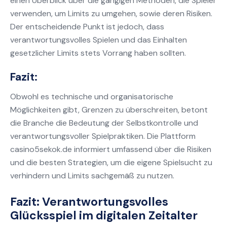
einen Überblick über die gängigen Methoden, die Spieler
verwenden, um Limits zu umgehen, sowie deren Risiken.
Der entscheidende Punkt ist jedoch, dass
verantwortungsvolles Spielen und das Einhalten
gesetzlicher Limits stets Vorrang haben sollten.
Fazit:
Obwohl es technische und organisatorische
Möglichkeiten gibt, Grenzen zu überschreiten, betont
die Branche die Bedeutung der Selbstkontrolle und
verantwortungsvoller Spielpraktiken. Die Plattform
casino5sekok.de informiert umfassend über die Risiken
und die besten Strategien, um die eigene Spielsucht zu
verhindern und Limits sachgemäß zu nutzen.
Fazit: Verantwortungsvolles
Glücksspiel im digitalen Zeitalter