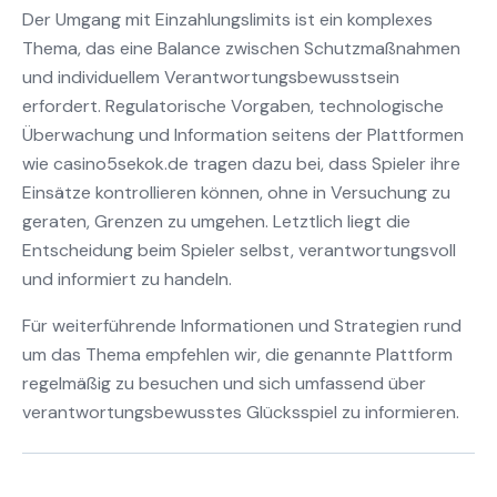
Der Umgang mit Einzahlungslimits ist ein komplexes
Thema, das eine Balance zwischen Schutzmaßnahmen
und individuellem Verantwortungsbewusstsein
erfordert. Regulatorische Vorgaben, technologische
Überwachung und Information seitens der Plattformen
wie casino5sekok.de tragen dazu bei, dass Spieler ihre
Einsätze kontrollieren können, ohne in Versuchung zu
geraten, Grenzen zu umgehen. Letztlich liegt die
Entscheidung beim Spieler selbst, verantwortungsvoll
und informiert zu handeln.
Für weiterführende Informationen und Strategien rund
um das Thema empfehlen wir, die genannte Plattform
regelmäßig zu besuchen und sich umfassend über
verantwortungsbewusstes Glücksspiel zu informieren.