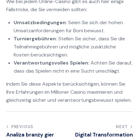
Wie bei jedem Online-Casino gibt es auch hier einige
Fallstricke, die Sie vermeiden sollten:
Umsatzbedingungen:
Seien Sie sich der hohen
Umsatzanforderungen für Boni bewusst.
Turniergebühren:
Stellen Sie sicher, dass Sie die
Teilnahmegebühren und mögliche zusätzliche
Kosten berücksichtigen.
Verantwortungsvolles Spielen:
Achten Sie darauf,
dass das Spielen nicht in eine Sucht umschlägt.
Indem Sie diese Aspekte berücksichtigen, können Sie
Ihre Erfahrungen im Millioner Casino maximieren und
gleichzeitig sicher und verantwortungsbewusst spielen.
Post
PREVIOUS
NEXT
Analiza branży gier
Digital Transformation
navigation