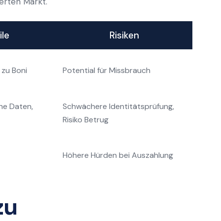
erten Markt.
ile
Risiken
 zu Boni
Potential für Missbrauch
he Daten,
Schwächere Identitätsprüfung,
Risiko Betrug
Höhere Hürden bei Auszahlung
zu