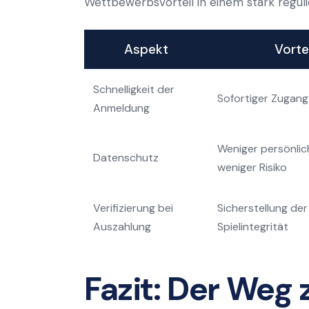
Wettbewerbsvorteil in einem stark reguli
Aspekt
Vorte
Schnelligkeit der
Sofortiger Zugang
Anmeldung
Weniger persönlic
Datenschutz
weniger Risiko
Verifizierung bei
Sicherstellung der
Auszahlung
Spielintegrität
Fazit: Der Weg 