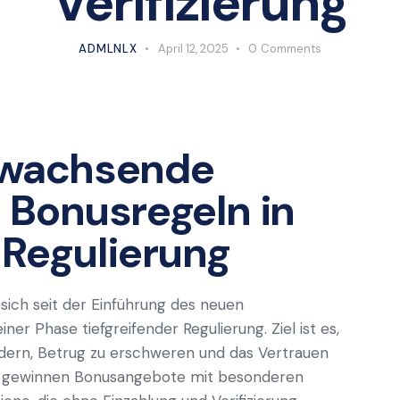
Verifizierung
ADMLNLX
April 12, 2025
0
Comments
e wachsende
 Bonusregeln in
 Regulierung
sich seit der Einführung des neuen
iner Phase tiefgreifender Regulierung. Ziel ist es,
dern, Betrug zu erschweren und das Vertrauen
ext gewinnen Bonusangebote mit besonderen