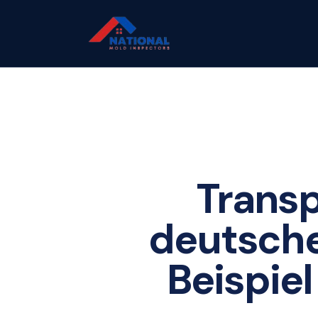
Transp
deutsche
Beispie