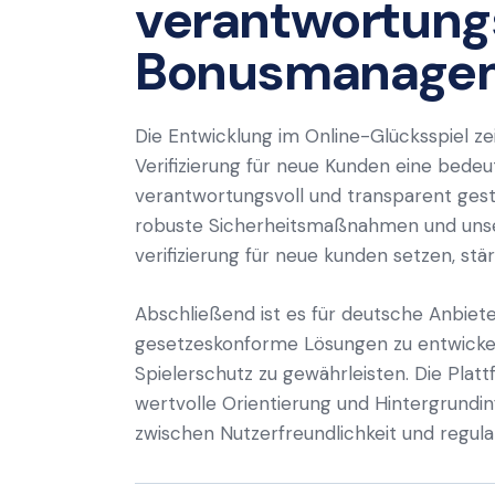
verantwortung
Bonusmanage
Die Entwicklung im Online-Glücksspiel z
Verifizierung für neue Kunden eine bedeu
verantwortungsvoll und transparent gesta
robuste Sicherheitsmaßnahmen und unse
verifizierung für neue kunden setzen, stä
Abschließend ist es für deutsche Anbiete
gesetzeskonforme Lösungen zu entwickel
Spielerschutz zu gewährleisten. Die Plat
wertvolle Orientierung und Hintergrundin
zwischen Nutzerfreundlichkeit und regul