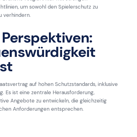
tlinien, um sowohl den Spielerschutz zu
u verhindern.
 Perspektiven:
enswürdigkeit
st
aatsvertrag auf hohen Schutzstandards, inklusive
ng. Es ist eine zentrale Herausforderung,
ive Angebote zu entwickeln, die gleichzeitig
lichen Anforderungen entsprechen.