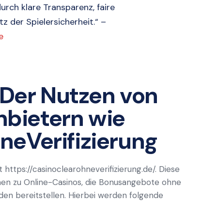
urch klare Transparenz, faire
 der Spielersicherheit.“ –
e
 Der Nutzen von
Anbietern wie
eVerifizierung
t https://casinoclearohneverifizierung.de/. Diese
nen zu Online-Casinos, die Bonusangebote ohne
nden bereitstellen. Hierbei werden folgende