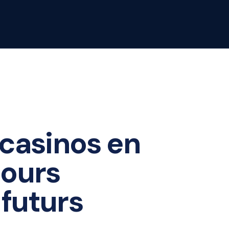
 casinos en
tours
 futurs