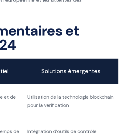
mentaires et
024
iel
Solutions émergentes
e et de
Utilisation de la technologie blockchain
pour la vérification
 temps de
Intégration d’outils de contrôle