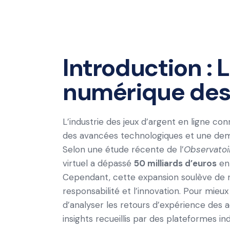
Introduction : 
numérique des 
L’industrie des jeux d’argent en ligne co
des avancées technologiques et une dema
Selon une étude récente de l’
Observatoir
virtuel a dépassé
50 milliards d’euros
en 
Cependant, cette expansion soulève de no
responsabilité et l’innovation. Pour mieu
d’analyser les retours d’expérience des 
insights recueillis par des plateformes i