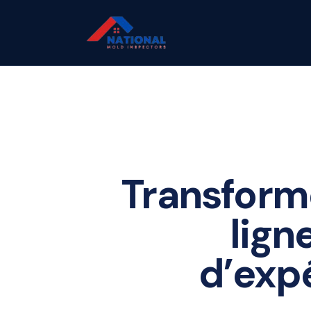
Transforme
lign
d’expé