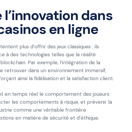
 l’innovation dans
casinos en ligne
tent plus d’offrir des jeux classiques ; ils
e à des technologies telles que la réalité
 la blockchain. Par exemple, l’intégration de la
 se retrouver dans un environnement immersif,
çant ainsi la fidélisation et la satisfaction client.
sent en temps réel le comportement des joueurs
ter les comportements à risque, et prévenir la
dustrie comme une véritable frontière
stions en matière de sécurité et d’éthique.