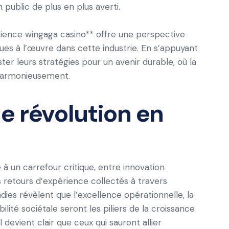
public de plus en plus averti.
rience wingaga casino** offre une perspective
s à l’œuvre dans cette industrie. En s’appuyant
ter leurs stratégies pour un avenir durable, où la
 harmonieusement.
e révolution en
 à un carrefour critique, entre innovation
s retours d’expérience collectés à travers
ies révèlent que l’excellence opérationnelle, la
lité sociétale seront les piliers de la croissance
l devient clair que ceux qui sauront allier