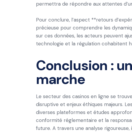
permettra de répondre aux attentes d’un 
Pour conclure, l’aspect **retours d’expé
précieuse pour comprendre les dynamique
sur ces données, les acteurs peuvent ajus
technologie et la régulation cohabitent
Conclusion : un
marche
Le secteur des casinos en ligne se trouve
disruptive et enjeux éthiques majeurs. Le
diverses plateformes et études approfond
conformité réglementaire et la responsabi
future. A travers une analyse rigoureuse, i