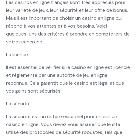
Les casinos en ligne français sont très appréciés pour
leur variété de jeux, leur sécurité et leur offre de bonus.
Mais il est important de choisir un casino en ligne qui
répond à vos attentes et à vos besoins. Voici
quelques-uns des critères à prendre en compte lors de
votre recherche :
La licence
Il est essentiel de vérifier si le casino en ligne est licencié
et réglementé par une autorité de jeu en ligne
reconnue. Cela garantit que le casino est légal et que
vos gains sont sécurisés.
La sécurité
La sécurité est un critère essentiel pour choisir un
casino en ligne. Vous devez vous assurer que le site
utilise des protocoles de sécurité robustes, tels que