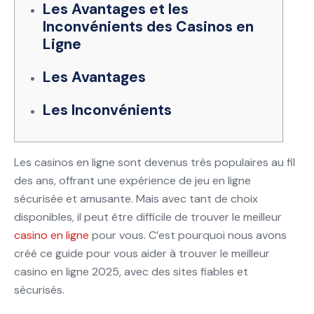
Les Avantages et les
Inconvénients des Casinos en
Ligne
Les Avantages
Les Inconvénients
Les casinos en ligne sont devenus très populaires au fil
des ans, offrant une expérience de jeu en ligne
sécurisée et amusante. Mais avec tant de choix
disponibles, il peut être difficile de trouver le meilleur
casino en ligne
pour vous. C’est pourquoi nous avons
créé ce guide pour vous aider à trouver le meilleur
casino en ligne 2025, avec des sites fiables et
sécurisés.