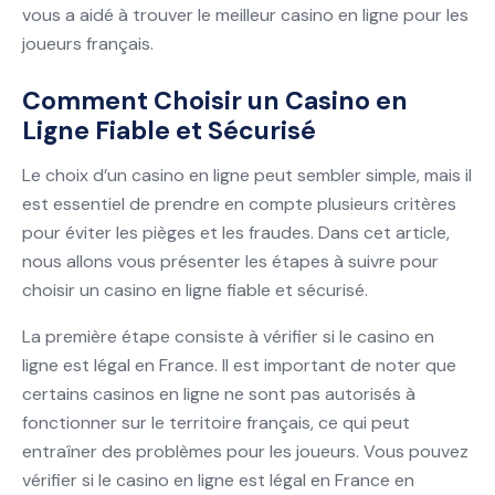
vous a aidé à trouver le meilleur casino en ligne pour les
joueurs français.
Comment Choisir un Casino en
Ligne Fiable et Sécurisé
Le choix d’un casino en ligne peut sembler simple, mais il
est essentiel de prendre en compte plusieurs critères
pour éviter les pièges et les fraudes. Dans cet article,
nous allons vous présenter les étapes à suivre pour
choisir un casino en ligne fiable et sécurisé.
La première étape consiste à vérifier si le casino en
ligne est légal en France. Il est important de noter que
certains casinos en ligne ne sont pas autorisés à
fonctionner sur le territoire français, ce qui peut
entraîner des problèmes pour les joueurs. Vous pouvez
vérifier si le casino en ligne est légal en France en