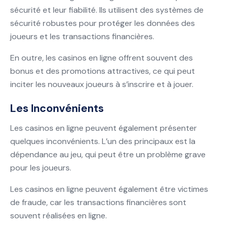
sécurité et leur fiabilité. Ils utilisent des systèmes de
sécurité robustes pour protéger les données des
joueurs et les transactions financières.
En outre, les casinos en ligne offrent souvent des
bonus et des promotions attractives, ce qui peut
inciter les nouveaux joueurs à s’inscrire et à jouer.
Les Inconvénients
Les casinos en ligne peuvent également présenter
quelques inconvénients. L’un des principaux est la
dépendance au jeu, qui peut être un problème grave
pour les joueurs.
Les casinos en ligne peuvent également être victimes
de fraude, car les transactions financières sont
souvent réalisées en ligne.