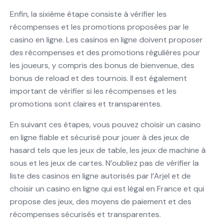
Enfin, la sixième étape consiste à vérifier les
récompenses et les promotions proposées par le
casino en ligne. Les casinos en ligne doivent proposer
des récompenses et des promotions régulières pour
les joueurs, y compris des bonus de bienvenue, des
bonus de reload et des tournois. Il est également
important de vérifier si les récompenses et les
promotions sont claires et transparentes.
En suivant ces étapes, vous pouvez choisir un casino
en ligne fiable et sécurisé pour jouer à des jeux de
hasard tels que les jeux de table, les jeux de machine à
sous et les jeux de cartes. N’oubliez pas de vérifier la
liste des casinos en ligne autorisés par l’Arjel et de
choisir un casino en ligne qui est légal en France et qui
propose des jeux, des moyens de paiement et des
récompenses sécurisés et transparentes.