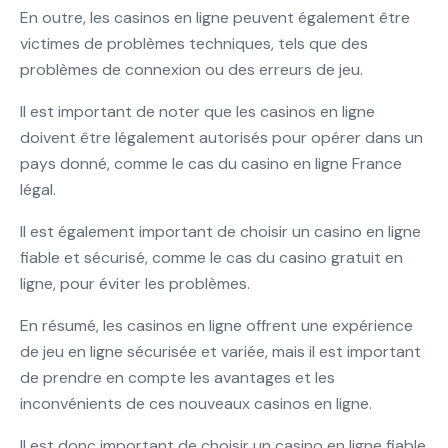
En outre, les casinos en ligne peuvent également être
victimes de problèmes techniques, tels que des
problèmes de connexion ou des erreurs de jeu.
Il est important de noter que les casinos en ligne
doivent être légalement autorisés pour opérer dans un
pays donné, comme le cas du casino en ligne France
légal.
Il est également important de choisir un casino en ligne
fiable et sécurisé, comme le cas du casino gratuit en
ligne, pour éviter les problèmes.
En résumé, les casinos en ligne offrent une expérience
de jeu en ligne sécurisée et variée, mais il est important
de prendre en compte les avantages et les
inconvénients de ces nouveaux casinos en ligne.
Il est donc important de choisir un casino en ligne fiable