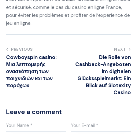
et sécurisé, comme le cas du casino en ligne France,
pour éviter les problèmes et profiter de l’expérience de
jeu en ligne.
Post
PREVIOUS
NEXT
Cowboyspin casino:
Die Rolle von
navigation
Μια λεπτομερής
Cashback-Angeboten
ανασκόπηση των
im digitalen
παιχνιδιών και των
Glücksspielmarkt: Ein
παρόχων
Blick auf Slotexity
Casino
Leave a comment