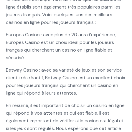
ligne établis sont également très populaires parmi les
joueurs français. Voici quelques-uns des meilleurs
casinos en ligne pour les joueurs français :
Europes Casino : avec plus de 20 ans d’expérience,
Europes Casino est un choix idéal pour les joueurs
français qui cherchent un casino en ligne fiable et
sécurisé.
Betway Casino : avec sa variété de jeux et son service
client très réactif, Betway Casino est un excellent choix
pour les joueurs français qui cherchent un casino en
ligne qui répond à leurs attentes.
En résumé, il est important de choisir un casino en ligne
qui répond à vos attentes et qui est fiable. Il est
également important de vérifier si le casino est légal et
si les jeux sont régulés. Nous espérons que cet article