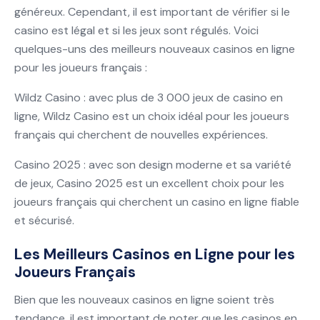
généreux. Cependant, il est important de vérifier si le
casino est légal et si les jeux sont régulés. Voici
quelques-uns des meilleurs nouveaux casinos en ligne
pour les joueurs français :
Wildz Casino : avec plus de 3 000 jeux de casino en
ligne, Wildz Casino est un choix idéal pour les joueurs
français qui cherchent de nouvelles expériences.
Casino 2025 : avec son design moderne et sa variété
de jeux, Casino 2025 est un excellent choix pour les
joueurs français qui cherchent un casino en ligne fiable
et sécurisé.
Les Meilleurs Casinos en Ligne pour les
Joueurs Français
Bien que les nouveaux casinos en ligne soient très
tendance, il est important de noter que les casinos en