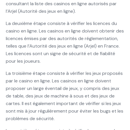
consultant la liste des casinos en ligne autorisés par
l’Arjel (Autorité des jeux en ligne).
La deuxième étape consiste à vérifier les licences du
casino en ligne. Les casinos en ligne doivent obtenir des
licences émises par des autorités de réglementation,
telles que l’Autorité des jeux en ligne (Arjel) en France.
Les licences sont un signe de sécurité et de fiabilité
pour les joueurs.
La troisième étape consiste à vérifier les jeux proposés
par le casino en ligne. Les casinos en ligne doivent
proposer un large éventail de jeux, y compris des jeux
de table, des jeux de machine à sous et des jeux de
cartes. Il est également important de vérifier si les jeux
sont mis à jour régulièrement pour éviter les bugs et les
problèmes de sécurité.