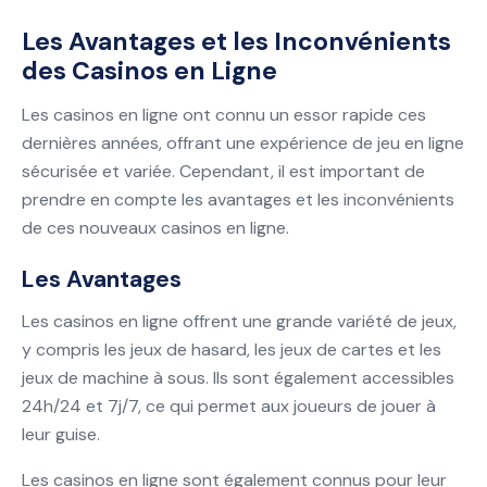
Les Avantages et les Inconvénients
des Casinos en Ligne
Les casinos en ligne ont connu un essor rapide ces
dernières années, offrant une expérience de jeu en ligne
sécurisée et variée. Cependant, il est important de
prendre en compte les avantages et les inconvénients
de ces nouveaux casinos en ligne.
Les Avantages
Les casinos en ligne offrent une grande variété de jeux,
y compris les jeux de hasard, les jeux de cartes et les
jeux de machine à sous. Ils sont également accessibles
24h/24 et 7j/7, ce qui permet aux joueurs de jouer à
leur guise.
Les casinos en ligne sont également connus pour leur