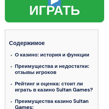
ИГРАТЬ
Содержимое
О казино: история и функции
Преимущества и недостатки:
отзывы игроков
Рейтинг и оценка: стоит ли
играть в казино Sultan Games?
Преимущества казино Sultan
Games: