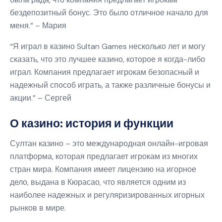
бездепозитный бонус. Это было отличное начало для
меня.” – Мария
“Я играл в казино Sultan Games несколько лет и могу
сказать, что это лучшее казино, которое я когда-либо
играл. Компания предлагает игрокам безопасный и
надежный способ играть, а также различные бонусы и
акции.” – Сергей
О казино: история и функции
Султан казино – это международная онлайн-игровая
платформа, которая предлагает игрокам из многих
стран мира. Компания имеет лицензию на игорное
дело, выдана в Кюрасао, что является одним из
наиболее надежных и регуляризированных игорных
рынков в мире.