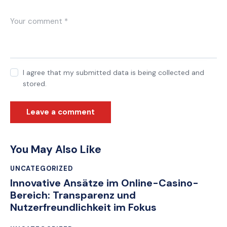
I agree that my submitted data is being collected and
stored.
You May Also Like
UNCATEGORIZED
Innovative Ansätze im Online-Casino-
Bereich: Transparenz und
Nutzerfreundlichkeit im Fokus