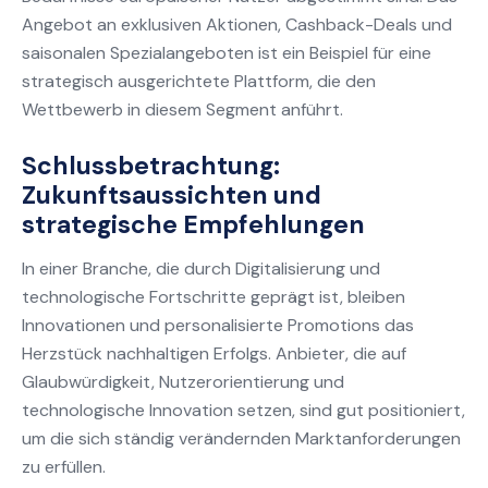
Angebot an exklusiven Aktionen, Cashback-Deals und
saisonalen Spezialangeboten ist ein Beispiel für eine
strategisch ausgerichtete Plattform, die den
Wettbewerb in diesem Segment anführt.
Schlussbetrachtung:
Zukunftsaussichten und
strategische Empfehlungen
In einer Branche, die durch Digitalisierung und
technologische Fortschritte geprägt ist, bleiben
Innovationen und personalisierte Promotions das
Herzstück nachhaltigen Erfolgs. Anbieter, die auf
Glaubwürdigkeit, Nutzerorientierung und
technologische Innovation setzen, sind gut positioniert,
um die sich ständig verändernden Marktanforderungen
zu erfüllen.