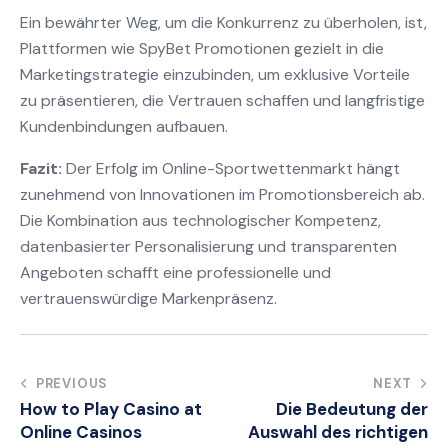
Ein bewährter Weg, um die Konkurrenz zu überholen, ist,
Plattformen wie SpyBet Promotionen gezielt in die
Marketingstrategie einzubinden, um exklusive Vorteile
zu präsentieren, die Vertrauen schaffen und langfristige
Kundenbindungen aufbauen.
Fazit:
Der Erfolg im Online-Sportwettenmarkt hängt
zunehmend von Innovationen im Promotionsbereich ab.
Die Kombination aus technologischer Kompetenz,
datenbasierter Personalisierung und transparenten
Angeboten schafft eine professionelle und
vertrauenswürdige Markenpräsenz.
Post
PREVIOUS
NEXT
How to Play Casino at
Die Bedeutung der
navigation
Online Casinos
Auswahl des richtigen