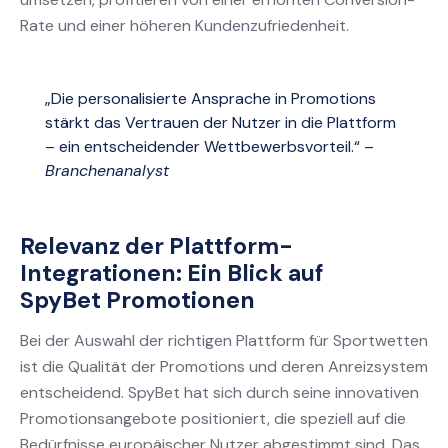
Rate und einer höheren Kundenzufriedenheit.
„Die personalisierte Ansprache in Promotions
stärkt das Vertrauen der Nutzer in die Plattform
– ein entscheidender Wettbewerbsvorteil.“ –
Branchenanalyst
Relevanz der Plattform-
Integrationen: Ein Blick auf
SpyBet Promotionen
Bei der Auswahl der richtigen Plattform für Sportwetten
ist die Qualität der Promotions und deren Anreizsystem
entscheidend. SpyBet hat sich durch seine innovativen
Promotionsangebote positioniert, die speziell auf die
Bedürfnisse europäischer Nutzer abgestimmt sind. Das