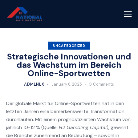
UNCATEGORIZED
Strategische Innovationen und
das Wachstum im Bereich
Online-Sportwetten
ADMLNLX
January 8, 2025
0
Comments
Der globale Markt für Online-Sportwetten hat in den
letzten Jahren eine bemerkenswerte Transformation
durchlaufen. Mit einem prognostizierten Wachstum von
jährlich 10-12 % (Quelle:
H2 Gambling Capital
), gewinnt
die Branche zunehmend an Bedeutung – sowohl in