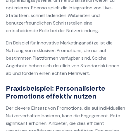
Empfehlungssysteme, um Personalisation weiter zu
optimieren. Ebenso spielt die Integration von Live-
Statistiken, schnell ladenden Webseiten und
benutzerfreundlichen Schnittstellen eine
entscheidende Rolle bei der Nutzerbindung.
Ein Beispiel für innovative Marketingansätze ist die
Nutzung von exklusiven Promotions, die nur auf
bestimmten Plattformen verfügbar sind. Solche
Angebote heben sich deutlich von Standardaktionen
ab und fördern einen echten Mehrwert.
Praxisbeispiel: Personalisierte
Promotions effektiv nutzen
Der clevere Einsatz von Promotions, die auf individuellen
Nutzerverhalten basieren, kann die Engagement-Rate
signifikant erhöhen. Anbieter, die dies effizient
umsetzen, profitieren von einer erhöhten Conversion-