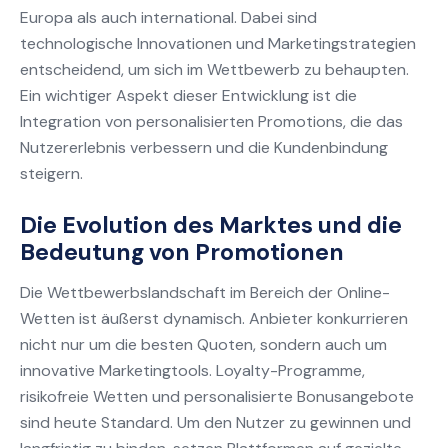
Europa als auch international. Dabei sind
technologische Innovationen und Marketingstrategien
entscheidend, um sich im Wettbewerb zu behaupten.
Ein wichtiger Aspekt dieser Entwicklung ist die
Integration von personalisierten Promotions, die das
Nutzererlebnis verbessern und die Kundenbindung
steigern.
Die Evolution des Marktes und die
Bedeutung von Promotionen
Die Wettbewerbslandschaft im Bereich der Online-
Wetten ist äußerst dynamisch. Anbieter konkurrieren
nicht nur um die besten Quoten, sondern auch um
innovative Marketingtools. Loyalty-Programme,
risikofreie Wetten und personalisierte Bonusangebote
sind heute Standard. Um den Nutzer zu gewinnen und