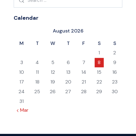
for:
Calendar
August 2026
M
T
W
T
F
S
S
1
2
3
4
5
6
7
8
9
10
11
12
13
14
15
16
17
18
19
20
21
22
23
24
25
26
27
28
29
30
31
« Mar