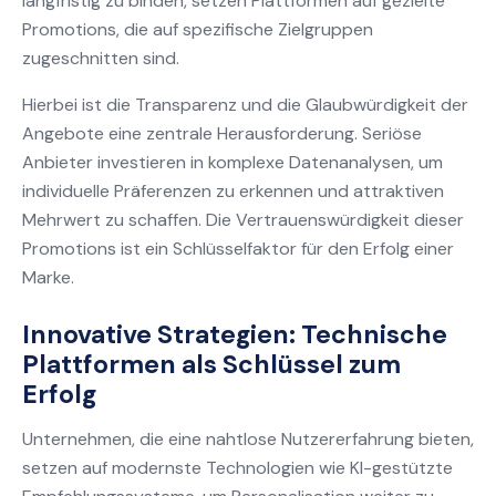
langfristig zu binden, setzen Plattformen auf gezielte
Promotions, die auf spezifische Zielgruppen
zugeschnitten sind.
Hierbei ist die Transparenz und die Glaubwürdigkeit der
Angebote eine zentrale Herausforderung. Seriöse
Anbieter investieren in komplexe Datenanalysen, um
individuelle Präferenzen zu erkennen und attraktiven
Mehrwert zu schaffen. Die Vertrauenswürdigkeit dieser
Promotions ist ein Schlüsselfaktor für den Erfolg einer
Marke.
Innovative Strategien: Technische
Plattformen als Schlüssel zum
Erfolg
Unternehmen, die eine nahtlose Nutzererfahrung bieten,
setzen auf modernste Technologien wie KI-gestützte