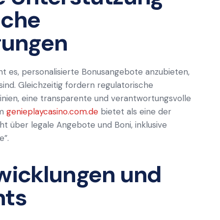
sche
gungen
ht es, personalisierte Bonusangebote anzubieten,
ind. Gleichzeitig fordern regulatorische
inien, eine transparente und verantwortungsvolle
rm
genieplaycasino.com.de
bietet als eine der
t über legale Angebote und Boni, inklusive
e”.
twicklungen und
hts