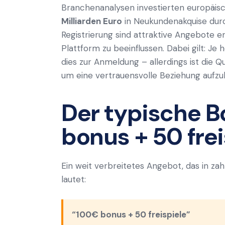
Branchenanalysen investierten europäis
Milliarden Euro
in Neukundenakquise dur
Registrierung sind attraktive Angebote e
Plattform zu beeinflussen. Dabei gilt: Je
dies zur Anmeldung – allerdings ist die Q
um eine vertrauensvolle Beziehung aufzu
Der typische B
bonus + 50 frei
Ein weit verbreitetes Angebot, das in zah
lautet:
“100€ bonus + 50 freispiele”