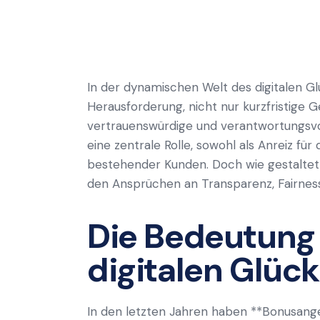
In der dynamischen Welt des digitalen Gl
Herausforderung, nicht nur kurzfristige 
vertrauenswürdige und verantwortungsvol
eine zentrale Rolle, sowohl als Anreiz für
bestehender Kunden. Doch wie gestaltet 
den Ansprüchen an Transparenz, Fairnes
Die Bedeutung 
digitalen Glück
In den letzten Jahren haben **Bonusang