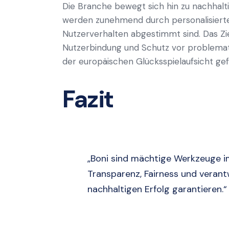
Die Branche bewegt sich hin zu nachhalt
werden zunehmend durch personalisierte, 
Nutzerverhalten abgestimmt sind. Das Zie
Nutzerbindung und Schutz vor problemati
der europäischen Glücksspielaufsicht gef
Fazit
„Boni sind mächtige Werkzeuge im
Transparenz, Fairness und verant
nachhaltigen Erfolg garantieren.“