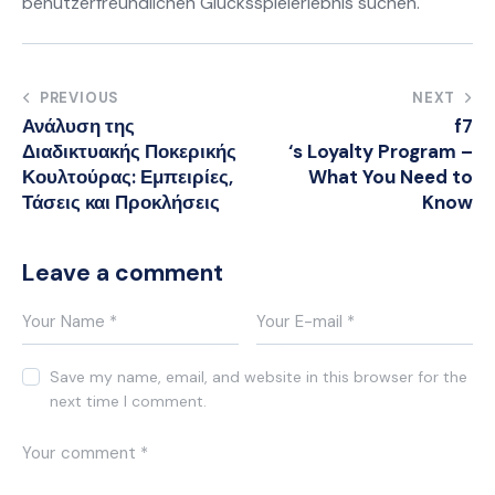
benutzerfreundlichen Glücksspielerlebnis suchen.
Post
PREVIOUS
NEXT
Ανάλυση της
f7
navigation
Διαδικτυακής Ποκερικής
‘s Loyalty Program –
Κουλτούρας: Εμπειρίες,
What You Need to
Τάσεις και Προκλήσεις
Know
Leave a comment
Save my name, email, and website in this browser for the
next time I comment.