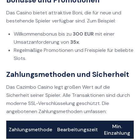
Bonusse und Promotionen
Das Casino bietet attraktive Boni, die für neue und
bestehende Spieler verfügbar sind. Zum Beispiel:
Willkommensbonus bis zu
300 EUR
mit einer
Umsatzanforderung von
35x
.
Regelmäßige Promotionen und Freispiele für beliebte
Slots.
Zahlungsmethoden und Sicherheit
Das Cazimbo Casino legt großen Wert auf die
Sicherheit seiner Spieler. Alle Transaktionen sind durch
moderne SSL-Verschlüsselung geschützt. Die
angebotenen Zahlungsmethoden umfassen:
Min.
Zahlungsmethode
Bearbeitungszeit
Einzahlung