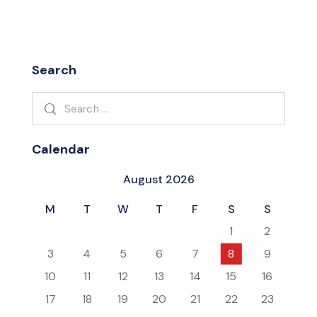
Search
Search
for:
Calendar
August 2026
M
T
W
T
F
S
S
1
2
3
4
5
6
7
8
9
10
11
12
13
14
15
16
17
18
19
20
21
22
23