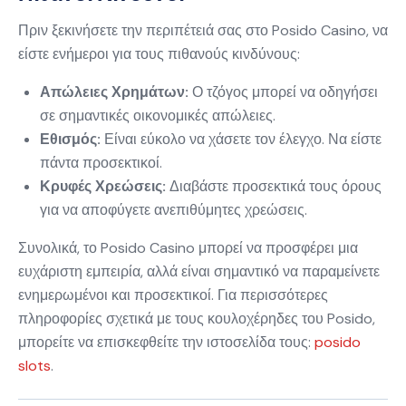
Πριν ξεκινήσετε την περιπέτειά σας στο Posido Casino, να
είστε ενήμεροι για τους πιθανούς κινδύνους:
Απώλειες Χρημάτων:
Ο τζόγος μπορεί να οδηγήσει
σε σημαντικές οικονομικές απώλειες.
Εθισμός:
Είναι εύκολο να χάσετε τον έλεγχο. Να είστε
πάντα προσεκτικοί.
Κρυφές Χρεώσεις:
Διαβάστε προσεκτικά τους όρους
για να αποφύγετε ανεπιθύμητες χρεώσεις.
Συνολικά, το Posido Casino μπορεί να προσφέρει μια
ευχάριστη εμπειρία, αλλά είναι σημαντικό να παραμείνετε
ενημερωμένοι και προσεκτικοί. Για περισσότερες
πληροφορίες σχετικά με τους κουλοχέρηδες του Posido,
μπορείτε να επισκεφθείτε την ιστοσελίδα τους:
posido
slots
.