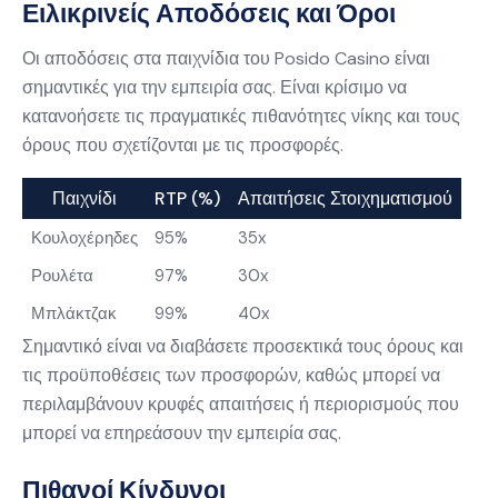
Ειλικρινείς Αποδόσεις και Όροι
Οι αποδόσεις στα παιχνίδια του Posido Casino είναι
σημαντικές για την εμπειρία σας. Είναι κρίσιμο να
κατανοήσετε τις πραγματικές πιθανότητες νίκης και τους
όρους που σχετίζονται με τις προσφορές.
Παιχνίδι
RTP (%)
Απαιτήσεις Στοιχηματισμού
Κουλοχέρηδες
95%
35x
Ρουλέτα
97%
30x
Μπλάκτζακ
99%
40x
Σημαντικό είναι να διαβάσετε προσεκτικά τους όρους και
τις προϋποθέσεις των προσφορών, καθώς μπορεί να
περιλαμβάνουν κρυφές απαιτήσεις ή περιορισμούς που
μπορεί να επηρεάσουν την εμπειρία σας.
Πιθανοί Κίνδυνοι