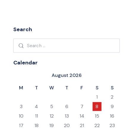
Search
Search
for:
Calendar
August 2026
M
T
W
T
F
S
S
1
2
3
4
5
6
7
8
9
10
11
12
13
14
15
16
17
18
19
20
21
22
23