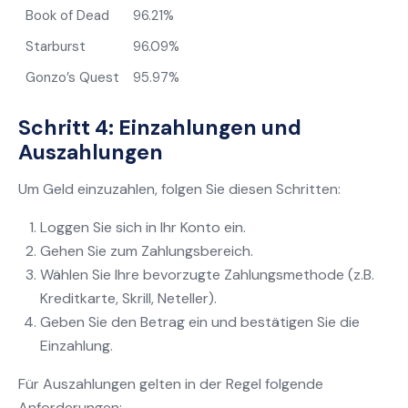
Book of Dead
96.21%
Starburst
96.09%
Gonzo’s Quest
95.97%
Schritt 4: Einzahlungen und
Auszahlungen
Um Geld einzuzahlen, folgen Sie diesen Schritten:
Loggen Sie sich in Ihr Konto ein.
Gehen Sie zum Zahlungsbereich.
Wählen Sie Ihre bevorzugte Zahlungsmethode (z.B.
Kreditkarte, Skrill, Neteller).
Geben Sie den Betrag ein und bestätigen Sie die
Einzahlung.
Für Auszahlungen gelten in der Regel folgende
Anforderungen: