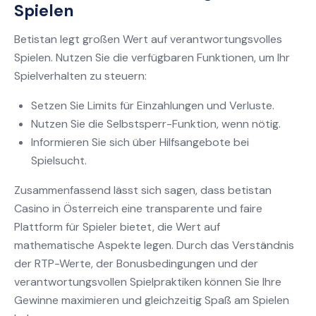
Spielen
Betistan legt großen Wert auf verantwortungsvolles
Spielen. Nutzen Sie die verfügbaren Funktionen, um Ihr
Spielverhalten zu steuern:
Setzen Sie Limits für Einzahlungen und Verluste.
Nutzen Sie die Selbstsperr-Funktion, wenn nötig.
Informieren Sie sich über Hilfsangebote bei
Spielsucht.
Zusammenfassend lässt sich sagen, dass betistan
Casino in Österreich eine transparente und faire
Plattform für Spieler bietet, die Wert auf
mathematische Aspekte legen. Durch das Verständnis
der RTP-Werte, der Bonusbedingungen und der
verantwortungsvollen Spielpraktiken können Sie Ihre
Gewinne maximieren und gleichzeitig Spaß am Spielen