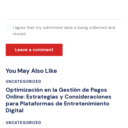
I agree that my submitted data is being collected and
stored.
You May Also Like
UNCATEGORIZED
Optimización en la Gestión de Pagos
Online: Estrategias y Consideraciones
para Plataformas de Entretenimiento
Digital
UNCATEGORIZED