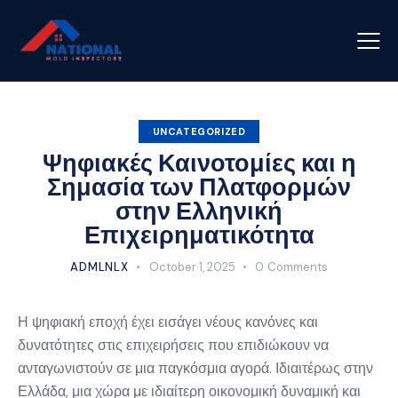
UNCATEGORIZED
Ψηφιακές Καινοτομίες και η
Σημασία των Πλατφορμών
στην Ελληνική
Επιχειρηματικότητα
ADMLNLX
October 1, 2025
0
Comments
Η ψηφιακή εποχή έχει εισάγει νέους κανόνες και
δυνατότητες στις επιχειρήσεις που επιδιώκουν να
ανταγωνιστούν σε μια παγκόσμια αγορά. Ιδιαιτέρως στην
Ελλάδα, μια χώρα με ιδιαίτερη οικονομική δυναμική και