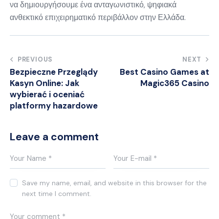
να δημιουργήσουμε ένα ανταγωνιστικό, ψηφιακά
ανθεκτικό επιχειρηματικό περιβάλλον στην Ελλάδα.
Post
PREVIOUS
NEXT
Bezpieczne Przeglądy
Best Casino Games at
navigation
Kasyn Online: Jak
Magic365 Casino
wybierać i oceniać
platformy hazardowe
Leave a comment
Save my name, email, and website in this browser for the
next time I comment.