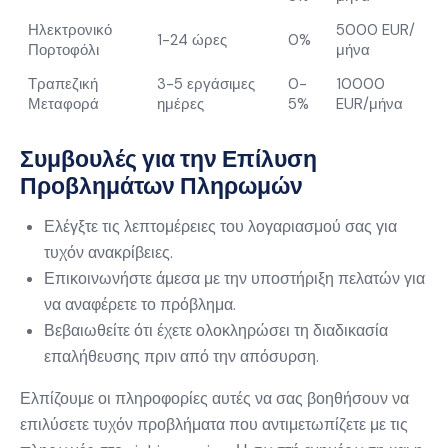
Ηλεκτρονικό
5000 EUR/
1-24 ώρες
0%
Πορτοφόλι
μήνα
Τραπεζική
3-5 εργάσιμες
0-
10000
Μεταφορά
ημέρες
5%
EUR/μήνα
Συμβουλές για την Επίλυση
Προβλημάτων Πληρωμών
Ελέγξτε τις λεπτομέρειες του λογαριασμού σας για
τυχόν ανακρίβειες.
Επικοινωνήστε άμεσα με την υποστήριξη πελατών για
να αναφέρετε το πρόβλημα.
Βεβαιωθείτε ότι έχετε ολοκληρώσει τη διαδικασία
επαλήθευσης πριν από την απόσυρση.
Ελπίζουμε οι πληροφορίες αυτές να σας βοηθήσουν να
επιλύσετε τυχόν προβλήματα που αντιμετωπίζετε με τις