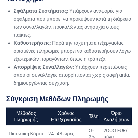
Σφάλματα Συστήματος:
Υπάρχουν αναφορές για
σφάλματα που μπορεί να προκύψουν κατά τη διάρκεια
των συναλλαγών, προκαλώντας ανησυχία στους
παίκτες.
Καθυστερήσεις:
Παρά την ταχύτητα επεξεργασίας,
ορισμένες πληρωμές μπορεί να καθυστερήσουν λόγω
εξωτερικών παραγόντων, όπως η τράπεζα.
Απορρίψεις Συναλλαγών:
Υπάρχουν περιπτώσεις
όπου οι συναλλαγές απορρίπτονται χωρίς σαφή αιτία,
δημιουργώντας σύγχυση.
Σύγκριση Μεθόδων Πληρωμής
Μέθοδος
Χρόνος
Όριο
Τέλη
Πληρωμής
Επεξεργασίας
Αναλήψεων
0-
2000 EUR/
Πιστωτική Κάρτα
24-48 ώρες
3%
μήνα