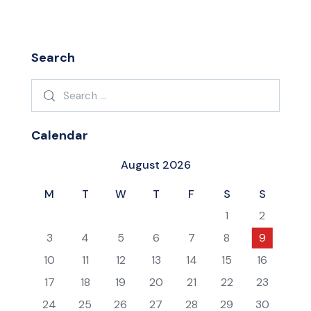
Search
Search
for:
Calendar
August 2026
M
T
W
T
F
S
S
1
2
3
4
5
6
7
8
9
10
11
12
13
14
15
16
17
18
19
20
21
22
23
24
25
26
27
28
29
30