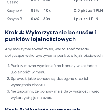
Casino
Kasyno A
93%
40x
0,5 pkt za 1 PLN
Kasyno B
94%
30x
1 pkt za 1 PLN
Krok 4: Wykorzystanie bonusów i
punktów lojalnościowych
Aby maksymalizować zyski, warto znać zasady
dotyczące wykorzystywania punktów lojalnościowych:
Punkty można wymieniać na bonusy w zakładce
„Lojalność” w menu.
Sprawdź, jakie bonusy są dostępne oraz ich
wymagania obrotu.
Nie zapomnij, że bonusy mają daty ważności, więc
wykorzystuj je na czas.