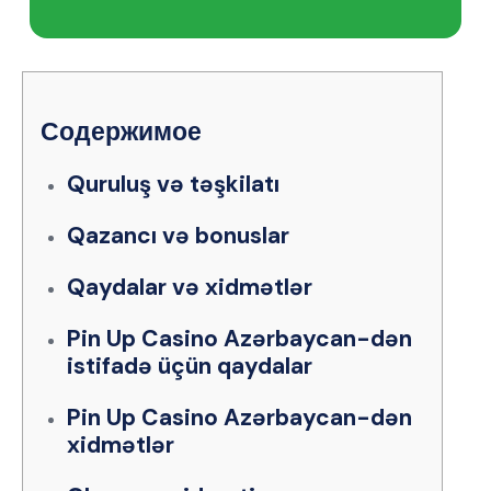
Содержимое
Quruluş və təşkilatı
Qazancı və bonuslar
Qaydalar və xidmətlər
Pin Up Casino Azərbaycan-dən
istifadə üçün qaydalar
Pin Up Casino Azərbaycan-dən
xidmətlər