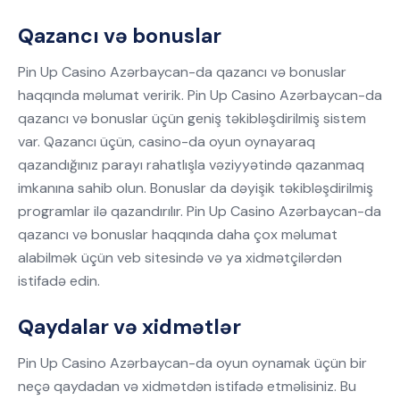
Qazancı və bonuslar
Pin Up Casino Azərbaycan-da qazancı və bonuslar
haqqında məlumat veririk. Pin Up Casino Azərbaycan-da
qazancı və bonuslar üçün geniş təkibləşdirilmiş sistem
var. Qazancı üçün, casino-da oyun oynayaraq
qazandığınız parayı rahatlışla vəziyyətində qazanmaq
imkanına sahib olun. Bonuslar da dəyişik təkibləşdirilmiş
programlar ilə qazandırılır. Pin Up Casino Azərbaycan-da
qazancı və bonuslar haqqında daha çox məlumat
alabilmək üçün veb sitesində və ya xidmətçilərdən
istifadə edin.
Qaydalar və xidmətlər
Pin Up Casino Azərbaycan-da oyun oynamak üçün bir
neçə qaydadan və xidmətdən istifadə etməlisiniz. Bu