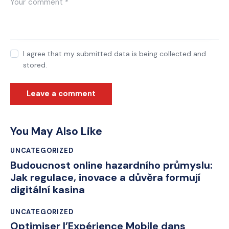
I agree that my submitted data is being collected and
stored.
You May Also Like
UNCATEGORIZED
Budoucnost online hazardního průmyslu:
Jak regulace, inovace a důvěra formují
digitální kasina
UNCATEGORIZED
Optimiser l’Expérience Mobile dans