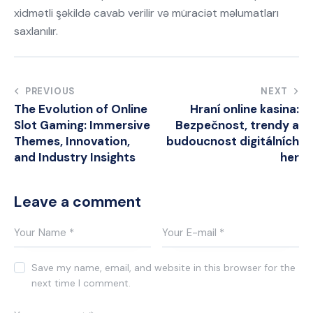
xidmətli şəkildə cavab verilir və müraciət məlumatları
saxlanılır.
Post
PREVIOUS
NEXT
The Evolution of Online
Hraní online kasina:
navigation
Slot Gaming: Immersive
Bezpečnost, trendy a
Themes, Innovation,
budoucnost digitálních
and Industry Insights
her
Leave a comment
Save my name, email, and website in this browser for the
next time I comment.