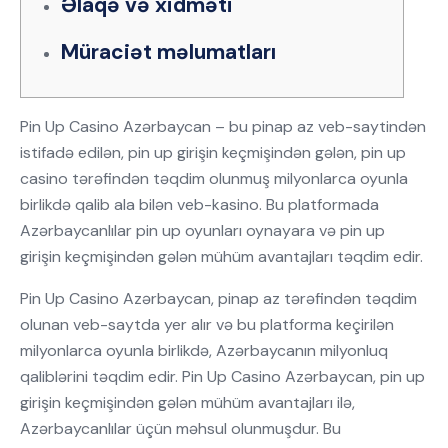
Əlaqə və xidməti
Müraciət məlumatları
Pin Up Casino Azərbaycan – bu pinap az veb-saytindən
istifadə edilən, pin up girişin keçmişindən gələn, pin up
casino tərəfindən təqdim olunmuş milyonlarca oyunla
birlikdə qalib ala bilən veb-kasino. Bu platformada
Azərbaycanlılar pin up oyunları oynayara və pin up
girişin keçmişindən gələn mühüm avantajları təqdim edir.
Pin Up Casino Azərbaycan, pinap az tərəfindən təqdim
olunan veb-saytda yer alır və bu platforma keçirilən
milyonlarca oyunla birlikdə, Azərbaycanın milyonluq
qaliblərini təqdim edir. Pin Up Casino Azərbaycan, pin up
girişin keçmişindən gələn mühüm avantajları ilə,
Azərbaycanlılar üçün məhsul olunmuşdur. Bu