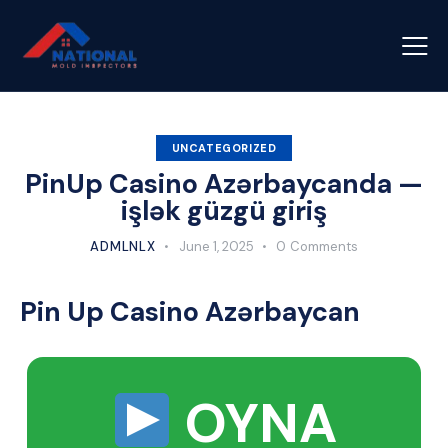
UNCATEGORIZED
PinUp Casino Azərbaycanda —
işlək güzgü giriş
ADMLNLX
June 1, 2025
0
Comments
Pin Up Casino Azərbaycan
OYNA