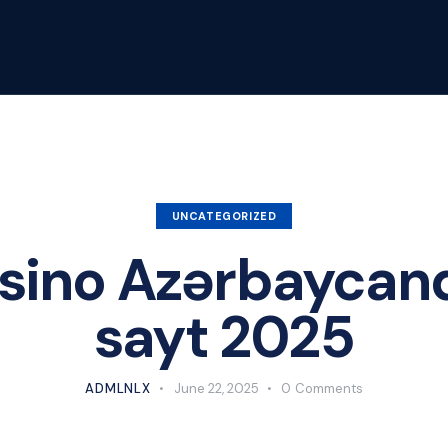
UNCATEGORIZED
sino Azərbaycan
sayt 2025
ADMLNLX
June 22, 2025
0
Comments