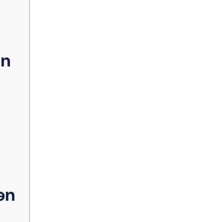
an
a
ən