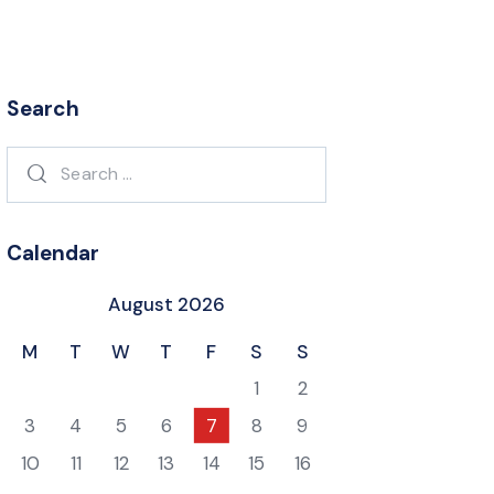
Search
Search
for:
Calendar
August 2026
M
T
W
T
F
S
S
1
2
3
4
5
6
7
8
9
10
11
12
13
14
15
16