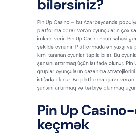
bilərsiniz?
Pin Up Casino – bu Azərbaycanda populyar
platforma qərar verən oyunçuların çox s
imkanı verir. Pin Up Casino-nun sahəsi gen
şəkildə oynanır. Platformada ən yaxşı və 
kimi tanınan oyunlar tapıla bilər. Bu oyun
şansını artırmaq üçün istifadə olunur. Pin
qruplar oyunçuların qazanma stratejileri
istifadə olunur. Bu platforma qərar verə
şansını artırmaq və tərbiyə olunmaq üçün 
Pin Up Casino
keçmək