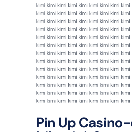
kimi kimi kimi kimi kimi kimi kimi kimi kimi 
kimi kimi kimi kimi kimi kimi kimi kimi kimi 
kimi kimi kimi kimi kimi kimi kimi kimi kimi 
kimi kimi kimi kimi kimi kimi kimi kimi kimi 
kimi kimi kimi kimi kimi kimi kimi kimi kimi 
kimi kimi kimi kimi kimi kimi kimi kimi kimi 
kimi kimi kimi kimi kimi kimi kimi kimi kimi 
kimi kimi kimi kimi kimi kimi kimi kimi kimi 
kimi kimi kimi kimi kimi kimi kimi kimi kimi 
kimi kimi kimi kimi kimi kimi kimi kimi kimi 
kimi kimi kimi kimi kimi kimi kimi kimi kimi 
kimi kimi kimi kimi kimi kimi kimi kimi kimi 
kimi kimi kimi kimi kimi kimi kimi kimi kimi 
Pin Up Casino-