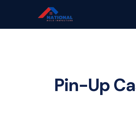
Pin-Up Ca