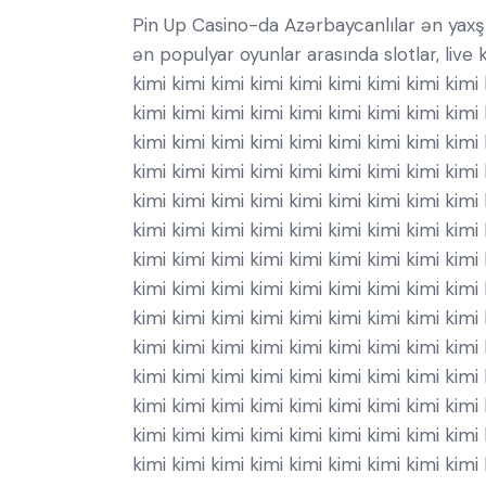
Pin Up Casino-da Azərbaycanlılar ən yaxş
ən populyar oyunlar arasında slotlar, live 
kimi kimi kimi kimi kimi kimi kimi kimi kimi 
kimi kimi kimi kimi kimi kimi kimi kimi kimi 
kimi kimi kimi kimi kimi kimi kimi kimi kimi 
kimi kimi kimi kimi kimi kimi kimi kimi kimi 
kimi kimi kimi kimi kimi kimi kimi kimi kimi 
kimi kimi kimi kimi kimi kimi kimi kimi kimi 
kimi kimi kimi kimi kimi kimi kimi kimi kimi 
kimi kimi kimi kimi kimi kimi kimi kimi kimi 
kimi kimi kimi kimi kimi kimi kimi kimi kimi 
kimi kimi kimi kimi kimi kimi kimi kimi kimi 
kimi kimi kimi kimi kimi kimi kimi kimi kimi 
kimi kimi kimi kimi kimi kimi kimi kimi kimi 
kimi kimi kimi kimi kimi kimi kimi kimi kimi 
kimi kimi kimi kimi kimi kimi kimi kimi kimi 