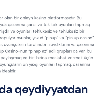
 olan bir onlayn kazino platformasıdır. Bu
ayda qazanma şansı və tək tək oyunları tapmaq
işdir və oyunları təhlükəsiz və təhlükəsiz bir
populyar oyunlar, yaxud “pinup” və “pin up casino”
lar, oyunçuların tərəfindən sevdiklərini və qazanma
 Up Casino-nun “pinap az” adlı qrupları da var, bu
ni paylaşmaq və bir-birinə məsləhət vermək üçün
n oyunçuların ən yaxşı oyunları tapmaq, qazanma
idealdir.
-da qeydiyyatdan