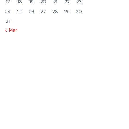
17
18
19
20
21
22
23
24
25
26
27
28
29
30
31
« Mar