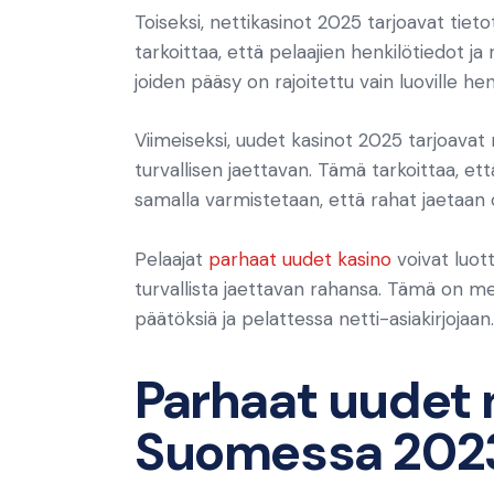
Toiseksi, nettikasinot 2025 tarjoavat tieto
tarkoittaa, että pelaajien henkilötiedot ja
joiden pääsy on rajoitettu vain luoville henk
Viimeiseksi, uudet kasinot 2025 tarjoavat
turvallisen jaettavan. Tämä tarkoittaa, et
samalla varmistetaan, että rahat jaetaan oike
Pelaajat
parhaat uudet kasino
voivat luott
turvallista jaettavan rahansa. Tämä on me
päätöksiä ja pelattessa netti-asiakirjojaan.
Parhaat uudet 
Suomessa 202