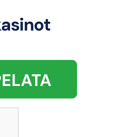
kasinot
ELATA