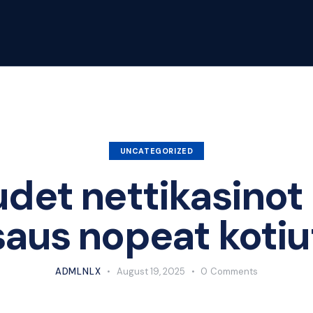
UNCATEGORIZED
udet nettikasino
saus nopeat kotiu
ADMLNLX
August 19, 2025
0
Comments