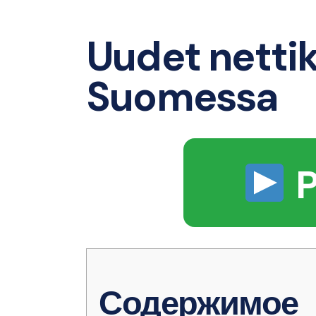
Uudet netti
Suomessa
P
Содержимое