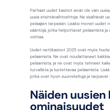
Parhaat uudet kasinot eivät ole vain uusia,
uusia etsintävaihtoehtoja. Ne sisältävät usei
pelaajien tarpeisiin. Lisäksi monet uudet n
sääntöjä, jotka helpottavat pelaamista ja
voittaa.
Uudet nettikasinot 2025 ovat myös huolellis
pelaamista. Ne ovat noudattaneet kaikkia 
pelaamista, ja ne ovat myös tehneet kaik
turvallista ja luotettavaa pelaamista. Lis
jotka ovat hyvin suunniteltuja ja tarjoava
Näiden uusien 
ominaisuudet