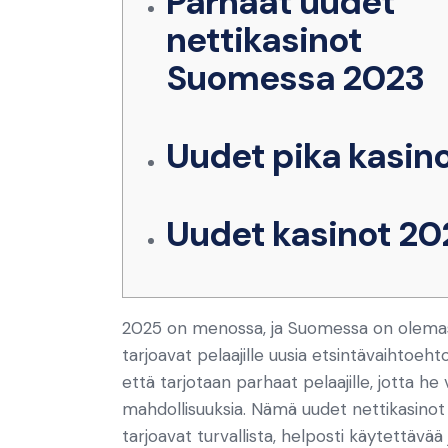
Parhaat uudet
nettikasinot
Suomessa 2023
Uudet pika kasin
Uudet kasinot 20
2025 on menossa, ja Suomessa on olemassa
tarjoavat pelaajille uusia etsintävaihtoehto
että tarjotaan parhaat pelaajille, jotta he
mahdollisuuksia. Nämä uudet nettikasinot 2
tarjoavat turvallista, helposti käytettävä