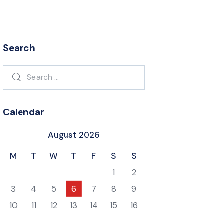
Search
Search
for:
Calendar
August 2026
M
T
W
T
F
S
S
1
2
3
4
5
6
7
8
9
10
11
12
13
14
15
16