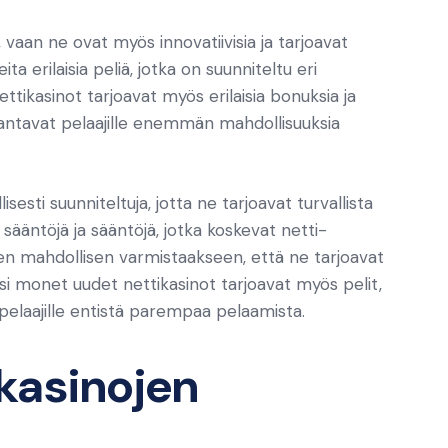
 vaan ne ovat myös innovatiivisia ja tarjoavat
ta erilaisia peliä, jotka on suunniteltu eri
ettikasinot tarjoavat myös erilaisia bonuksia ja
 antavat pelaajille enemmän mahdollisuuksia
esti suunniteltuja, jotta ne tarjoavat turvallista
sääntöjä ja sääntöjä, jotka koskevat netti-
en mahdollisen varmistaakseen, että ne tarjoavat
äksi monet uudet nettikasinot tarjoavat myös pelit,
t pelaajille entistä parempaa pelaamista.
kasinojen