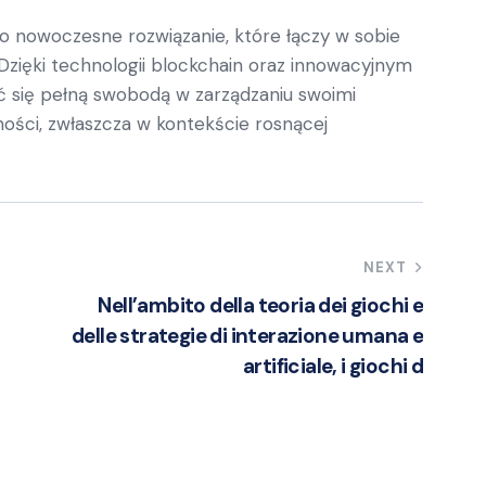
to nowoczesne rozwiązanie, które łączy w sobie
zięki technologii blockchain oraz innowacyjnym
 się pełną swobodą w zarządzaniu swoimi
ości, zwłaszcza w kontekście rosnącej
NEXT
Nell’ambito della teoria dei giochi e
delle strategie di interazione umana e
artificiale, i giochi d