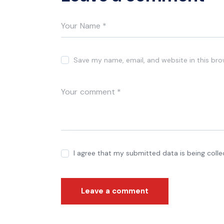
Save my name, email, and website in this bro
I agree that my submitted data is being coll