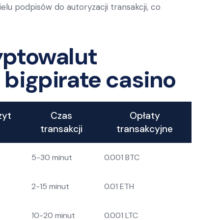
lu podpisów do autoryzacji transakcji, co
yptowalut
bigpirate casino
zyt
Czas
Opłaty
transakcji
transakcyjne
5-30 minut
0.001 BTC
2-15 minut
0.01 ETH
10-20 minut
0.001 LTC