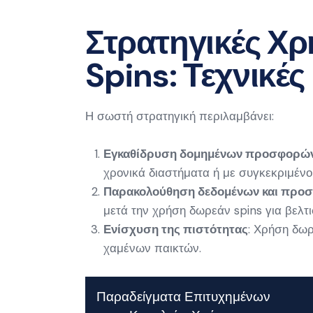
Στρατηγικές Χ
Spins: Τεχνικέ
Η σωστή στρατηγική περιλαμβάνει:
Εγκαθίδρυση δομημένων προσφορώ
χρονικά διαστήματα ή με συγκεκριμένο
Παρακολούθηση δεδομένων και προ
μετά την χρήση δωρεάν spins για βελ
Ενίσχυση της πιστότητας
: Χρήση δω
χαμένων παικτών.
Παραδείγματα Επιτυχημένων