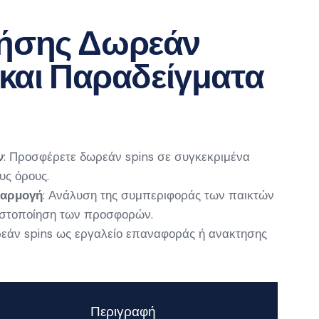
ρήσης Δωρεάν
ς και Παραδείγματα
ν
: Προσφέρετε δωρεάν spins σε συγκεκριμένα
υς όρους.
σαρμογή
: Ανάλυση της συμπεριφοράς των παικτών
τιστοποίηση των προσφορών.
ρεάν spins ως εργαλείο επαναφοράς ή ανακτησης
Περιγραφή