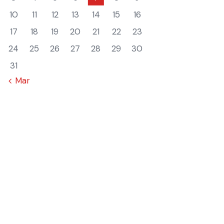
10
11
12
13
14
15
16
17
18
19
20
21
22
23
24
25
26
27
28
29
30
31
« Mar