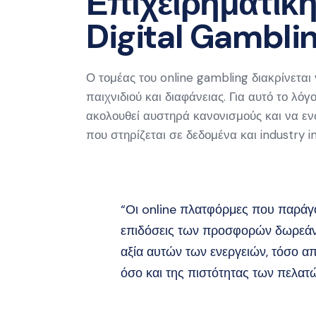
Επιχειρηματικ
Digital Gambli
Ο τομέας του online gambling διακρίνεται
παιχνιδιού και διαφάνειας. Για αυτό το λό
ακολουθεί αυστηρά κανονισμούς και να ε
που στηρίζεται σε δεδομένα και industry in
“Οι online πλατφόρμες που παράγο
επιδόσεις των προσφορών δωρεάν 
αξία αυτών των ενεργειών, τόσο α
όσο και της πιστότητας των πελατώ