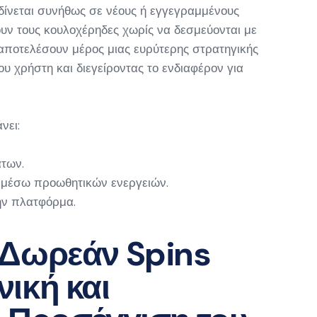
δίνεται συνήθως σε νέους ή εγγεγραμμένους
ουν τους κουλοχέρηδες χωρίς να δεσμεύονται με
αποτελέσουν μέρος μιας ευρύτερης στρατηγικής
ου χρήστη και διεγείροντας το ενδιαφέρον για
νει:
των.
ς μέσω προωθητικών ενεργειών.
ην πλατφόρμα.
 Δωρεάν Spins
ική και