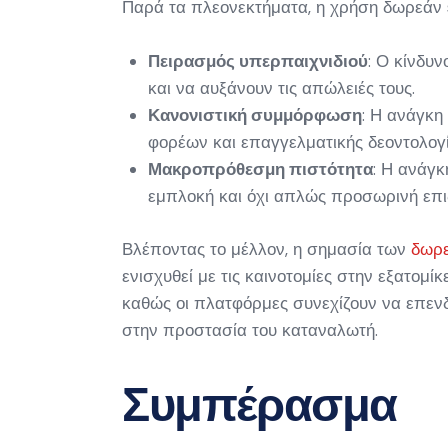
Παρά τα πλεονεκτήματα, η χρήση δωρεάν 
Πειρασμός υπερπαιχνιδιού
: Ο κίνδυν
και να αυξάνουν τις απώλειές τους.
Κανονιστική συμμόρφωση
: Η ανάγκη
φορέων και επαγγελματικής δεοντολογί
Μακροπρόθεσμη πιστότητα
: Η ανάγκ
εμπλοκή και όχι απλώς προσωρινή επι
Βλέποντας το μέλλον, η σημασία των
δωρε
ενισχυθεί με τις καινοτομίες στην εξατομ
καθώς οι πλατφόρμες συνεχίζουν να επενδ
στην προστασία του καταναλωτή.
Συμπέρασμα