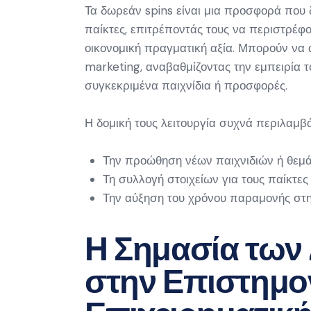
Τα δωρεάν spins είναι μια προσφορά που 
παίκτες, επιτρέποντάς τους να περιστρέφ
οικονομική πραγματική αξία. Μπορούν να 
marketing, αναβαθμίζοντας την εμπειρία τ
συγκεκριμένα παιχνίδια ή προσφορές.
Η δομική τους λειτουργία συχνά περιλαμβά
Την προώθηση νέων παιχνιδιών ή θεμά
Τη συλλογή στοιχείων για τους παίκτε
Την αύξηση του χρόνου παραμονής στ
Η Σημασία των
στην Επιστημον