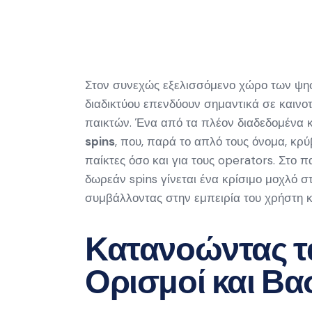
Στον συνεχώς εξελισσόμενο χώρο των ψηφ
διαδικτύου επενδύουν σημαντικά σε καινο
παικτών. Ένα από τα πλέον διαδεδομένα κ
spins
, που, παρά το απλό τους όνομα, κρ
παίκτες όσο και για τους operators. Στο
δωρεάν spins γίνεται ένα κρίσιμο μοχλό στ
συμβάλλοντας στην εμπειρία του χρήστη κ
Κατανοώντας τ
Ορισμοί και Βασ