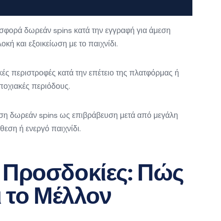
φορά δωρεάν spins κατά την εγγραφή για άμεση
οκή και εξοικείωση με το παιχνίδι.
κές περιστροφές κατά την επέτειο της πλατφόρμας ή
ποχιακές περιόδους.
η δωρεάν spins ως επιβράβευση μετά από μεγάλη
θεση ή ενεργό παιχνίδι.
 Προσδοκίες: Πώς
 το Μέλλον