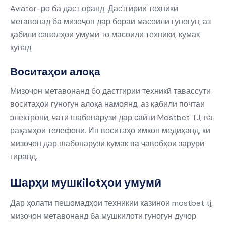
Aviator-ро ба даст оранд. Дастгирии техникӣ
метавонад ба мизоҷон дар бораи масоили гуногун, аз
қабили саволҳои умумӣ то масоили техникӣ, кумак
кунад.
Воситаҳои алоқа
Мизоҷон метавонанд бо дастгирии техникӣ тавассути
воситаҳои гуногун алоқа намоянд, аз қабили почтаи
электронӣ, чати шабонарӯзӣ дар сайти Mostbet TJ, ва
рақамҳои телефонӣ. Ин воситаҳо имкон медиҳанд, ки
мизоҷон дар шабонарӯзӣ кумак ва ҷавобҳои зарурӣ
гиранд.
Шарҳи мушкilotҳои умумӣ
Дар ҳолати пешомадҳои техникии казинои mostbet tj,
мизоҷон метавонанд ба мушкилоти гуногун дучор