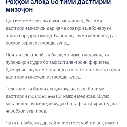
Роҳҳои алоқа бо тими дастгирии
мизоҷон
Дар mostbet casino шумо метавонед бо тими
дастгирии мизоҷон дар ҳама соатҳои шабонарӯзӣ
алоқа барқарор кунед. Барои ин, шумо метавонед аз
роҳҳои зерин истифода кунед:
Почтаи электронӣ, ки ба шумо имкон медиҳад, ки
пурсишҳои худро бо тафсил электронӣ фиристед.
Ҳамчунин, шумо метавонед аз mostbet скачать барои
дастгирии мизоҷон истифода кунед.
Телеграм, ки барои алоқаи зуд ва осон бо тими
дастгирии mostbet aviator имкон медиҳад. Шумо
метавонед пурсишҳои худро бо тафсил фиристед ва
ҷавобҳои зуд гиред.
Чати онлайн, ки дар сайти mostbet ҷойгир аст, имкон