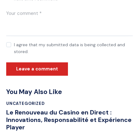
I agree that my submitted data is being collected and
stored.
You May Also Like
UNCATEGORIZED
Le Renouveau du Casino en Direct :
Innovations, Responsabilité et Expérience
Player