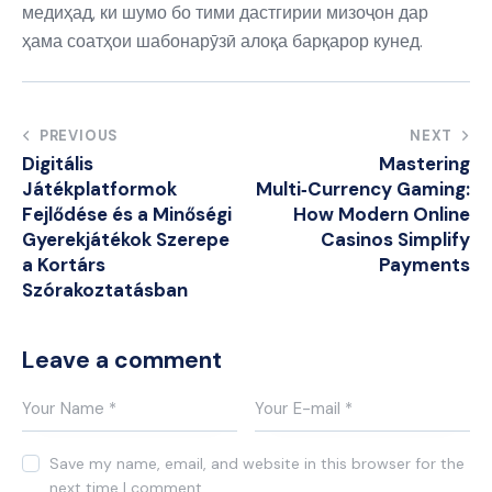
медиҳад, ки шумо бо тими дастгирии мизоҷон дар
ҳама соатҳои шабонарӯзӣ алоқа барқарор кунед.
Post
PREVIOUS
NEXT
Digitális
Mastering
navigation
Játékplatformok
Multi‑Currency Gaming:
Fejlődése és a Minőségi
How Modern Online
Gyerekjátékok Szerepe
Casinos Simplify
a Kortárs
Payments
Szórakoztatásban
Leave a comment
Save my name, email, and website in this browser for the
next time I comment.