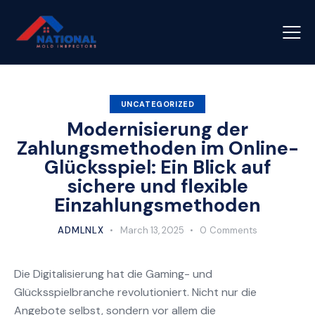
UNCATEGORIZED
Modernisierung der
Zahlungsmethoden im Online-
Glücksspiel: Ein Blick auf
sichere und flexible
Einzahlungsmethoden
ADMLNLX
March 13, 2025
0
Comments
Die Digitalisierung hat die Gaming- und
Glücksspielbranche revolutioniert. Nicht nur die
Angebote selbst, sondern vor allem die