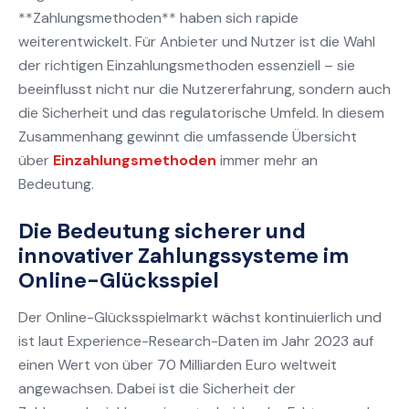
**Zahlungsmethoden** haben sich rapide
weiterentwickelt. Für Anbieter und Nutzer ist die Wahl
der richtigen Einzahlungsmethoden essenziell – sie
beeinflusst nicht nur die Nutzererfahrung, sondern auch
die Sicherheit und das regulatorische Umfeld. In diesem
Zusammenhang gewinnt die umfassende Übersicht
über
Einzahlungsmethoden
immer mehr an
Bedeutung.
Die Bedeutung sicherer und
innovativer Zahlungssysteme im
Online-Glücksspiel
Der Online-Glücksspielmarkt wächst kontinuierlich und
ist laut Experience-Research-Daten im Jahr 2023 auf
einen Wert von über 70 Milliarden Euro weltweit
angewachsen. Dabei ist die Sicherheit der