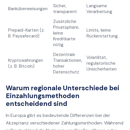
Sicher,
Langsame
Banküberweisungen
transparent
Verarbeitung
Zusätzliche
Privatsphäre,
Prepaid-Karten (z.
Limits, keine
keine
B. Paysafecard)
Rückerstattung
Kreditkarte
nötig
Dezentrale
Volatilität,
Kryptowährungen
Transaktionen,
regulatorische
(z. B. Bitcoin)
hoher
Unsicherheiten
Datenschutz
Warum regionale Unterschiede bei
Einzahlungsmethoden
entscheidend sind
In Europa gibt es bedeutende Differenzen bei der
Akzeptanz verschiedener Zahlungsmethoden. Während