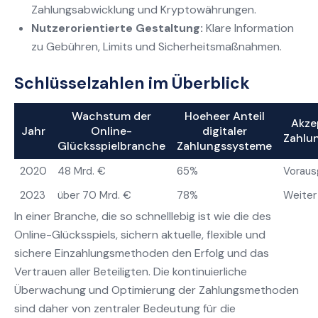
Zahlungsabwicklung und Kryptowährungen.
Nutzerorientierte Gestaltung:
Klare Information
zu Gebühren, Limits und Sicherheitsmaßnahmen.
Schlüsselzahlen im Überblick
Wachstum der
Hoeheer Anteil
Akze
Jahr
Online-
digitaler
Zahlu
Glücksspielbranche
Zahlungssysteme
2020
48 Mrd. €
65%
Voraus
2023
über 70 Mrd. €
78%
Weiter
In einer Branche, die so schnelllebig ist wie die des
Online-Glücksspiels, sichern aktuelle, flexible und
sichere Einzahlungsmethoden den Erfolg und das
Vertrauen aller Beteiligten. Die kontinuierliche
Überwachung und Optimierung der Zahlungsmethoden
sind daher von zentraler Bedeutung für die