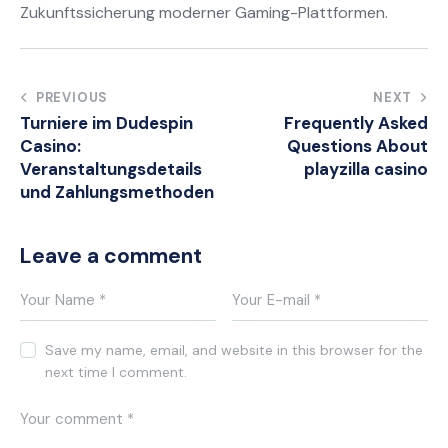
Zukunftssicherung moderner Gaming-Plattformen.
Post
PREVIOUS
NEXT
Turniere im Dudespin
Frequently Asked
navigation
Casino:
Questions About
Veranstaltungsdetails
playzilla casino
und Zahlungsmethoden
Leave a comment
Save my name, email, and website in this browser for the
next time I comment.