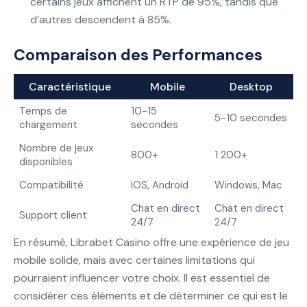
certains jeux affichent un RTP de 95%, tandis que
d’autres descendent à 85%.
Comparaison des Performances
Caractéristique
Mobile
Desktop
Temps de
10-15
5-10 secondes
chargement
secondes
Nombre de jeux
800+
1 200+
disponibles
Compatibilité
iOS, Android
Windows, Mac
Chat en direct
Chat en direct
Support client
24/7
24/7
En résumé, Librabet Casino offre une expérience de jeu
mobile solide, mais avec certaines limitations qui
pourraient influencer votre choix. Il est essentiel de
considérer ces éléments et de déterminer ce qui est le