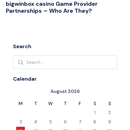
bigwinbox casino Game Provider
Partnerships – Who Are They?
Search
Search
for:
Calendar
August 2026
M
T
W
T
F
S
S
1
2
3
4
5
6
7
8
9