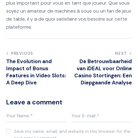
plus important pour vous en tant que joueur. Que vous
soyez un amateur de machines à sous ou un fan de jeux
de table, il y a de quoi satisfaire vos besoins sur cette
plateforme.
Post
PREVIOUS
NEXT
The Evolution and
De Betrouwbaarheid
navigation
Impact of Bonus
van iDEAL voor Online
Features in Video Slots:
Casino Stortingen: Een
A Deep Dive
Diepgaande Analyse
Leave a comment
Save my name, email, and website in this browser for the
next time I comment.