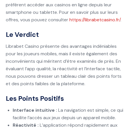
préfèrent accéder aux casinos en ligne depuis leur
smartphone ou tablette. Pour en savoir plus sur leurs
offres, vous pouvez consulter
https://librabetcasino.fr/
.
Le Verdict
Librabet Casino présente des avantages indéniables
pour les joueurs mobiles, mais il existe également des
inconvénients qui méritent d’être examinés de près. En
évaluant l’app qualité, la réactivité et l’interface tactile,
nous pouvons dresser un tableau clair des points forts
et des points faibles de la plateforme.
Les Points Positifs
Interface intuitive :
La navigation est simple, ce qui
facilite l’accès aux jeux depuis un appareil mobile.
Réactivité :
L’application répond rapidement aux