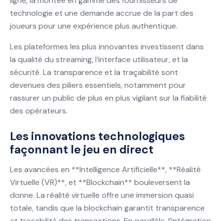
ligne, la montée en gamme des fournisseurs de
technologie et une demande accrue de la part des
joueurs pour une expérience plus authentique.
Les plateformes les plus innovantes investissent dans
la qualité du streaming, l’interface utilisateur, et la
sécurité. La transparence et la traçabilité sont
devenues des piliers essentiels, notamment pour
rassurer un public de plus en plus vigilant sur la fiabilité
des opérateurs.
Les innovations technologiques
façonnant le jeu en direct
Les avancées en **Intelligence Artificielle**, **Réalité
Virtuelle (VR)**, et **Blockchain** bouleversent la
donne. La réalité virtuelle offre une immersion quasi
totale, tandis que la blockchain garantit transparence
et traçabilité des transactions. En parallèle, l’intégration