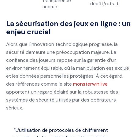
transparence
dépôt/retrait
accrue
La sécurisation des jeux en ligne : un
enjeu crucial
Alors que l’innovation technologique progresse, la
sécurité demeure une préoccupation majeure. La
confiance des joueurs repose sur la garantie d’un
environnement équitable, où la manipulation est exclue
et les données personnelles protégées. À cet égard,
des références comme le site
monsterwin live
apportent un regard éclairé sur la robustesse des
systèmes de sécurité utilisés par des opérateurs
sérieux.
“L’utilisation de protocoles de chiffrement