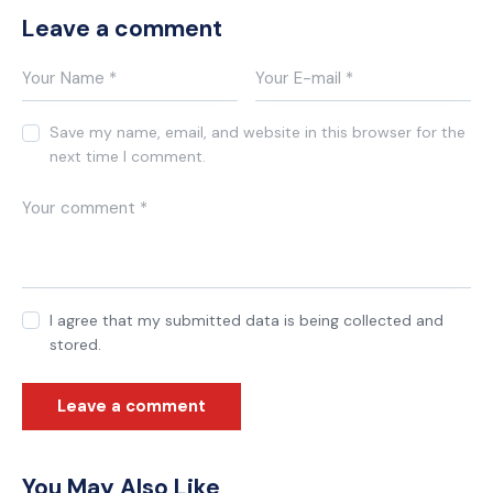
Leave a comment
Save my name, email, and website in this browser for the
next time I comment.
I agree that my submitted data is being collected and
stored.
You May Also Like