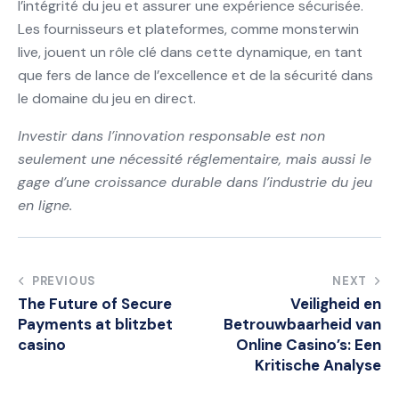
l’intégrité du jeu et assurer une expérience sécurisée.
Les fournisseurs et plateformes, comme monsterwin
live, jouent un rôle clé dans cette dynamique, en tant
que fers de lance de l’excellence et de la sécurité dans
le domaine du jeu en direct.
Investir dans l’innovation responsable est non
seulement une nécessité réglementaire, mais aussi le
gage d’une croissance durable dans l’industrie du jeu
en ligne.
Post
PREVIOUS
NEXT
The Future of Secure
Veiligheid en
navigation
Payments at blitzbet
Betrouwbaarheid van
casino
Online Casino’s: Een
Kritische Analyse