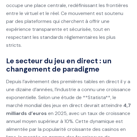
occupe une place centrale, redéfinissant les frontières
entre le virtuel et le réel. Ce mouvement est soutenu
par des plateformes qui cherchent à offrir une
expérience transparente et sécurisée, tout en
respectant les standards réglementaires les plus
stricts.
Le secteur du jeu en direct : un
changement de paradigme
Depuis l’avènement des premières tables en direct il y a
une dizaine d’années, l’industrie a connu une croissance
exponentielle. Selon une étude de **Statista**, le
marché mondial des jeux en direct devrait atteindre
4,7
milliards d’euros
en 2025, avec un taux de croissance
annuel moyen supérieur à 10%. Cette dynamique est
alimentée par la popularité croissante des casinos en