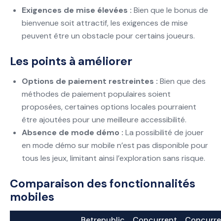
Exigences de mise élevées :
Bien que le bonus de
bienvenue soit attractif, les exigences de mise
peuvent être un obstacle pour certains joueurs.
Les points à améliorer
Options de paiement restreintes :
Bien que des
méthodes de paiement populaires soient
proposées, certaines options locales pourraient
être ajoutées pour une meilleure accessibilité.
Absence de mode démo :
La possibilité de jouer
en mode démo sur mobile n’est pas disponible pour
tous les jeux, limitant ainsi l’exploration sans risque.
Comparaison des fonctionnalités
mobiles
Betrepublic
Concurrent
Concurre