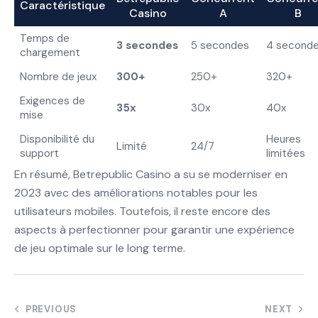
Caractéristique
Casino
A
B
Temps de
3 secondes
5 secondes
4 second
chargement
Nombre de jeux
300+
250+
320+
Exigences de
35x
30x
40x
mise
Disponibilité du
Heures
Limité
24/7
support
limitées
En résumé, Betrepublic Casino a su se moderniser en
2023 avec des améliorations notables pour les
utilisateurs mobiles. Toutefois, il reste encore des
aspects à perfectionner pour garantir une expérience
de jeu optimale sur le long terme.
Post
PREVIOUS
NEXT