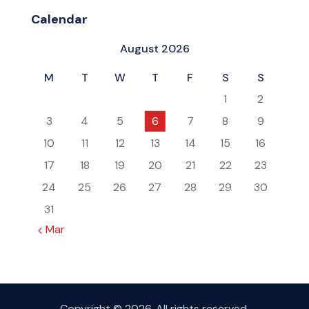
Calendar
August 2026
M
T
W
T
F
S
S
1
2
3
4
5
6
7
8
9
10
11
12
13
14
15
16
17
18
19
20
21
22
23
24
25
26
27
28
29
30
31
« Mar
Copyright © 2026. All rights reserved.