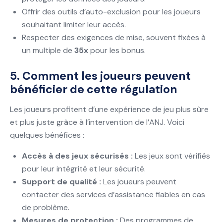
Offrir des outils d’auto-exclusion pour les joueurs
souhaitant limiter leur accès.
Respecter des exigences de mise, souvent fixées à
un multiple de
35x
pour les bonus.
5. Comment les joueurs peuvent
bénéficier de cette régulation
Les joueurs profitent d’une expérience de jeu plus sûre
et plus juste grâce à l’intervention de l’ANJ. Voici
quelques bénéfices :
Accès à des jeux sécurisés :
Les jeux sont vérifiés
pour leur intégrité et leur sécurité.
Support de qualité :
Les joueurs peuvent
contacter des services d’assistance fiables en cas
de problème.
Mesures de protection :
Des programmes de