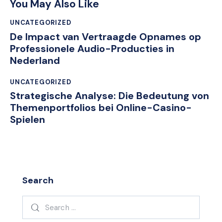
You May Also Like
UNCATEGORIZED
De Impact van Vertraagde Opnames op
Professionele Audio-Producties in
Nederland
UNCATEGORIZED
Strategische Analyse: Die Bedeutung von
Themenportfolios bei Online-Casino-
Spielen
Search
Search
for: