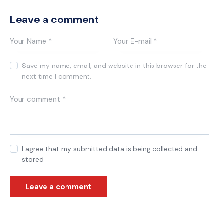
Leave a comment
Save my name, email, and website in this browser for the
next time I comment.
I agree that my submitted data is being collected and
stored.