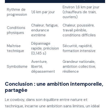
Environ 1,6 km par jour
Rythme de
1,6 km par jour
(chauffeurs de train,
progression
ouvriers)
Chaleur, fatigue,
Chaleur, poussière,
Conditions
endurance
travail pénible,
physiques
extrême
conditions difficiles
Dépannage
Maîtrise
Sécurité, rapidité,
rapide, précision
technique
formation intensive
(0,145 s)
Aventure,
Grandeur nationale,
Symbolisme
liberté,
ambition collective,
dépassement
résilience
Conclusion : une ambition intemporelle,
partagée
Le cowboy, dans son équilibre entre nature et
technique, incarne une ambition sans limites, un idéal