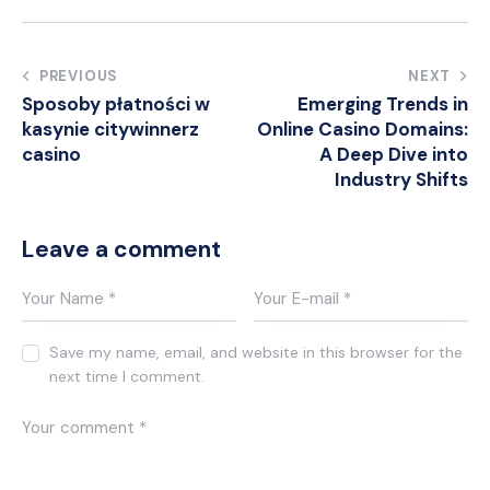
Post
PREVIOUS
NEXT
Sposoby płatności w
Emerging Trends in
navigation
kasynie citywinnerz
Online Casino Domains:
casino
A Deep Dive into
Industry Shifts
Leave a comment
Save my name, email, and website in this browser for the
next time I comment.