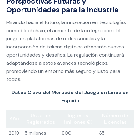
Perspectivas Futuras y
Oportunidades para la Industria
Mirando hacia el futuro, la innovación en tecnologías
como blockchain, el aumento de la integración del
juego en plataformas de redes sociales y la
incorporación de tokens digitales ofrecerán nuevas
oportunidades y desafíos. La regulación continuará
adaptándose a estos avances tecnológicos,
promoviendo un entorno más seguro y justo para
todos.
Datos Clave del Mercado del Juego en Línea en
España
Usuarios
Ingresos
Número de
Año
Registrados
(millones €)
Licencias
2018
5 millones
800
35