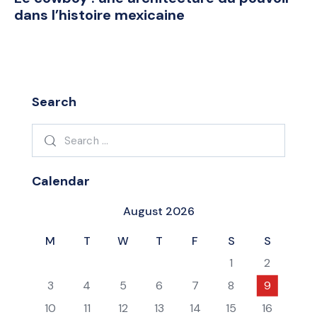
dans l’histoire mexicaine
Search
Search
for:
Calendar
August 2026
M
T
W
T
F
S
S
1
2
3
4
5
6
7
8
9
10
11
12
13
14
15
16