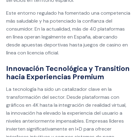
servicios en territorio español.
Este entorno regulado ha fomentado una competencia
más saludable y ha potenciado la confianza del
consumidor. En la actualidad, más de 40 plataformas
en línea operan legalmente en España, abarcando
desde apuestas deportivas hasta juegos de casino en
línea con licencia oficial.
Innovación Tecnológica y Transition
hacia Experiencias Premium
La tecnología ha sido un catalizador clave en la
transformación del sector. Desde plataformas con
gráficos en 4K hasta la integración de realidad virtual,
la innovación ha elevado la experiencia del usuario a
niveles anteriormente impensables. Empresas líderes
invierten significativamente en I+D para ofrecer
interfaces intuitivas y seguros sistemas de pago.