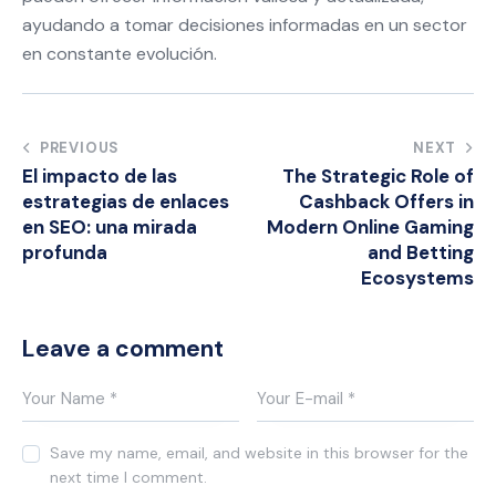
ayudando a tomar decisiones informadas en un sector
en constante evolución.
Post
PREVIOUS
NEXT
El impacto de las
The Strategic Role of
navigation
estrategias de enlaces
Cashback Offers in
en SEO: una mirada
Modern Online Gaming
profunda
and Betting
Ecosystems
Leave a comment
Save my name, email, and website in this browser for the
next time I comment.