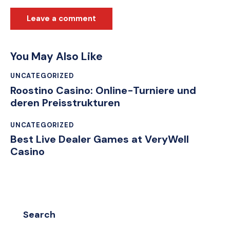
You May Also Like
UNCATEGORIZED
Roostino Casino: Online-Turniere und
deren Preisstrukturen
UNCATEGORIZED
Best Live Dealer Games at VeryWell
Casino
Search