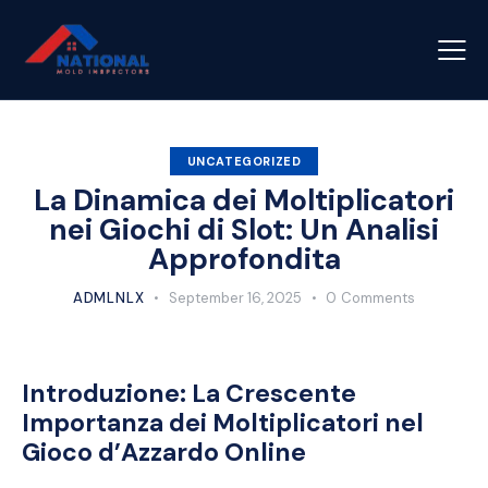
UNCATEGORIZED
La Dinamica dei Moltiplicatori
nei Giochi di Slot: Un Analisi
Approfondita
ADMLNLX
September 16, 2025
0
Comments
Introduzione: La Crescente
Importanza dei Moltiplicatori nel
Gioco d’Azzardo Online