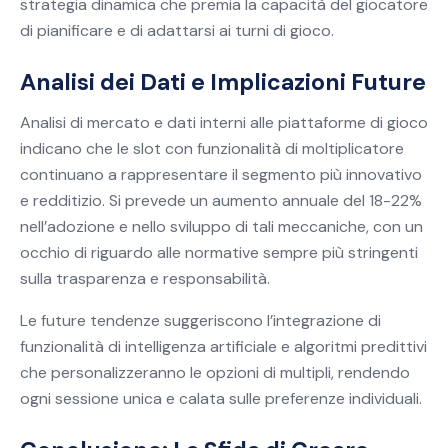
strategia dinamica che premia la capacità del giocatore
di pianificare e di adattarsi ai turni di gioco.
Analisi dei Dati e Implicazioni Future
Analisi di mercato e dati interni alle piattaforme di gioco
indicano che le slot con funzionalità di moltiplicatore
continuano a rappresentare il segmento più innovativo
e redditizio. Si prevede un aumento annuale del 18-22%
nell’adozione e nello sviluppo di tali meccaniche, con un
occhio di riguardo alle normative sempre più stringenti
sulla trasparenza e responsabilità.
Le future tendenze suggeriscono l’integrazione di
funzionalità di intelligenza artificiale e algoritmi predittivi
che personalizzeranno le opzioni di multipli, rendendo
ogni sessione unica e calata sulle preferenze individuali.