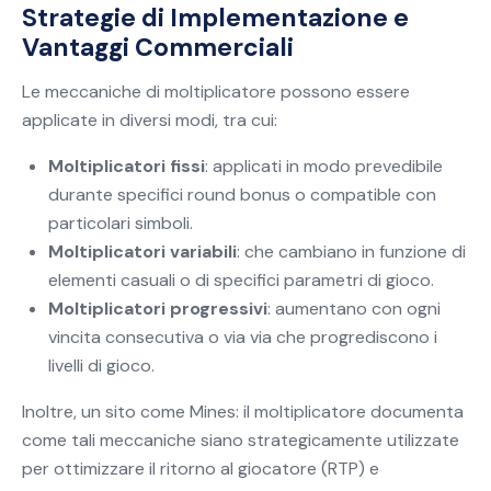
Strategie di Implementazione e
Vantaggi Commerciali
Le meccaniche di moltiplicatore possono essere
applicate in diversi modi, tra cui:
Moltiplicatori fissi
: applicati in modo prevedibile
durante specifici round bonus o compatible con
particolari simboli.
Moltiplicatori variabili
: che cambiano in funzione di
elementi casuali o di specifici parametri di gioco.
Moltiplicatori progressivi
: aumentano con ogni
vincita consecutiva o via via che progrediscono i
livelli di gioco.
Inoltre, un sito come Mines: il moltiplicatore documenta
come tali meccaniche siano strategicamente utilizzate
per ottimizzare il ritorno al giocatore (RTP) e