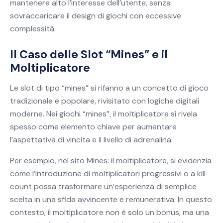
mantenere alto l’interesse dell’utente, senza
sovraccaricare il design di giochi con eccessive
complessità.
Il Caso delle Slot “Mines” e il
Moltiplicatore
Le slot di tipo “mines” si rifanno a un concetto di gioco
tradizionale e popolare, rivisitato con logiche digitali
moderne. Nei giochi “mines”, il moltiplicatore si rivela
spesso come elemento chiave per aumentare
l’aspettativa di vincita e il livello di adrenalina.
Per esempio, nel sito Mines: il moltiplicatore, si evidenzia
come l’introduzione di moltiplicatori progressivi o a kill
count possa trasformare un’esperienza di semplice
scelta in una sfida avvincente e remunerativa. In questo
contesto, il moltiplicatore non è solo un bonus, ma una