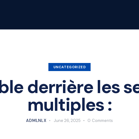
UNCATEGORIZED
sible derrière les s
multiples :
ADMLNLX
June 26, 2025
0
Comments