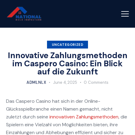
UNCATEGORIZED
Innovative Zahlungsmethoden
im Caspero Casino: Ein Blick
auf die Zukunft
ADMLNLX
June 4, 2025
0
Comments
Das Caspero Casino hat sich in der Online-
Glücksspielbranche einen Namen gemacht, nicht
zuletzt durch seine
innovativen Zahlungsmethoden
, die
Spielern eine Vielzahl von Möglichkeiten bieten, ihre
Einzahlungen und Abhebungen effizient und sicher zu