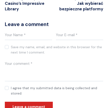
Casino’s Impressive
Jak wybierać
Library
bezpieczne platformy
Leave a comment
Save my name, email, and website in this browser for the
next time I comment.
I agree that my submitted data is being collected and
stored.