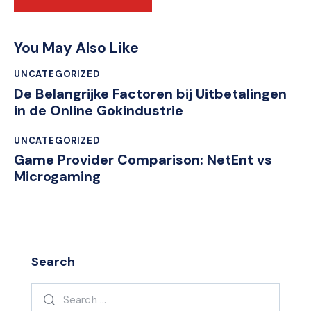
You May Also Like
UNCATEGORIZED
De Belangrijke Factoren bij Uitbetalingen
in de Online Gokindustrie
UNCATEGORIZED
Game Provider Comparison: NetEnt vs
Microgaming
Search
Search
for: