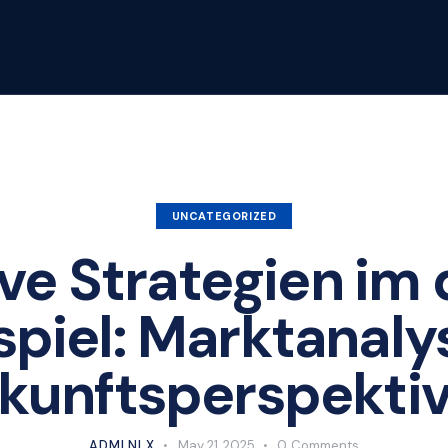
UNCATEGORIZED
ve Strategien im 
spiel: Marktanaly
kunftsperspekti
ADMLNLX
May 21, 2025
0
Comments