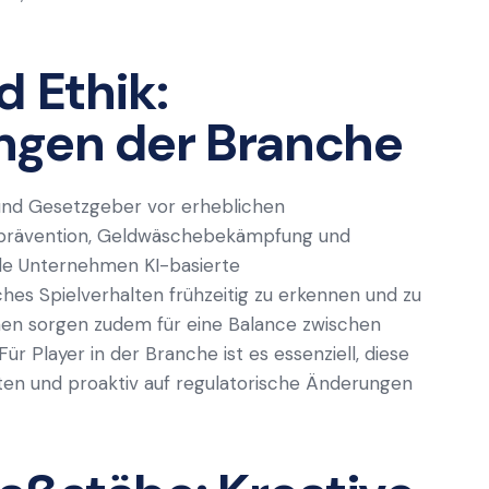
d Ethik:
ngen der Branche
und Gesetzgeber vor erheblichen
tprävention, Geldwäschebekämpfung und
ele Unternehmen KI-basierte
s Spielverhalten frühzeitig zu erkennen und zu
men sorgen zudem für eine Balance zwischen
r Player in der Branche ist es essenziell, diese
ten und proaktiv auf regulatorische Änderungen