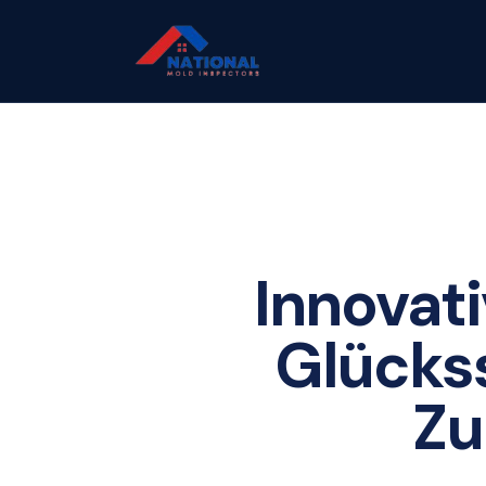
Innovati
Glücks
Zu