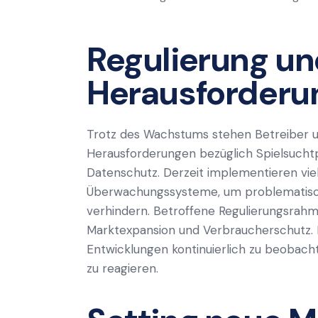
Regulierung un
Herausforderu
Trotz des Wachstums stehen Betreiber 
Herausforderungen bezüglich Spielsuch
Datenschutz. Derzeit implementieren vi
Überwachungssysteme, um problematische
verhindern. Betroffene Regulierungsrah
Marktexpansion und Verbraucherschutz. Fü
Entwicklungen kontinuierlich zu beobach
zu reagieren.