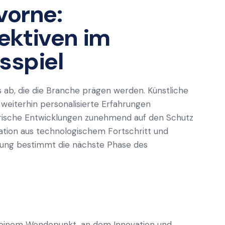
vorne:
ektiven im
sspiel
s ab, die die Branche prägen werden. Künstliche
weiterhin personalisierte Erfahrungen
orische Entwicklungen zunehmend auf den Schutz
nation aus technologischem Fortschritt und
ung bestimmt die nächste Phase des
n einem Wendepunkt, an dem Innovation und