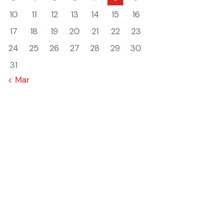
10
11
12
13
14
15
16
17
18
19
20
21
22
23
24
25
26
27
28
29
30
31
« Mar