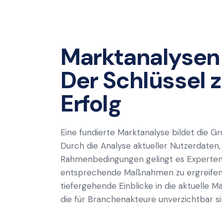
Marktanalysen 
Der Schlüssel 
Erfolg
Eine fundierte Marktanalyse bildet die G
Durch die Analyse aktueller Nutzerdaten
Rahmenbedingungen gelingt es Experten, 
entsprechende Maßnahmen zu ergreifen.
tiefergehende Einblicke in die aktuelle 
die für Branchenakteure unverzichtbar si