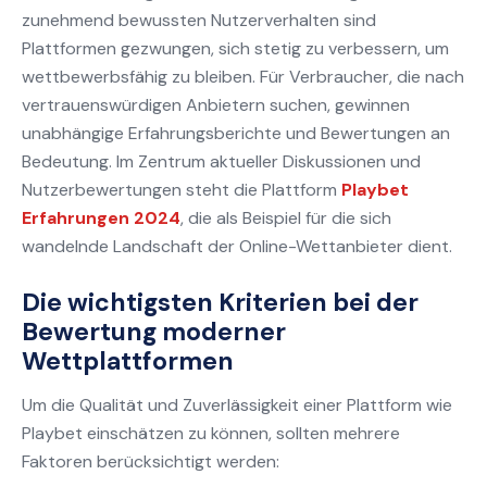
zunehmend bewussten Nutzerverhalten sind
Plattformen gezwungen, sich stetig zu verbessern, um
wettbewerbsfähig zu bleiben. Für Verbraucher, die nach
vertrauenswürdigen Anbietern suchen, gewinnen
unabhängige Erfahrungsberichte und Bewertungen an
Bedeutung. Im Zentrum aktueller Diskussionen und
Nutzerbewertungen steht die Plattform
Playbet
Erfahrungen 2024
, die als Beispiel für die sich
wandelnde Landschaft der Online-Wettanbieter dient.
Die wichtigsten Kriterien bei der
Bewertung moderner
Wettplattformen
Um die Qualität und Zuverlässigkeit einer Plattform wie
Playbet einschätzen zu können, sollten mehrere
Faktoren berücksichtigt werden: