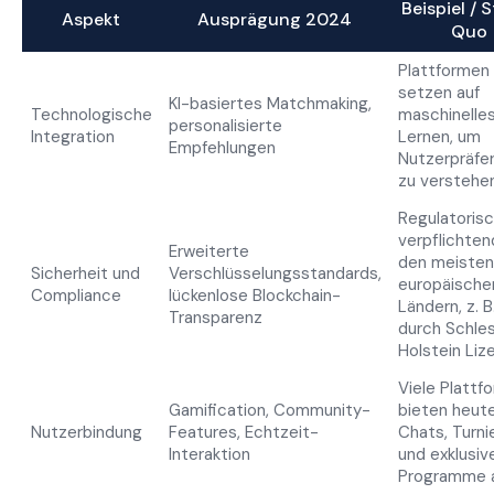
Beispiel / 
Aspekt
Ausprägung 2024
Quo
Plattformen
setzen auf
KI-basiertes Matchmaking,
Technologische
maschinelle
personalisierte
Integration
Lernen, um
Empfehlungen
Nutzerpräfe
zu verstehen
Regulatoris
verpflichten
Erweiterte
den meisten
Sicherheit und
Verschlüsselungsstandards,
europäische
Compliance
lückenlose Blockchain-
Ländern, z. B
Transparenz
durch Schle
Holstein Liz
Viele Plattf
Gamification, Community-
bieten heute
Nutzerbindung
Features, Echtzeit-
Chats, Turni
Interaktion
und exklusiv
Programme a