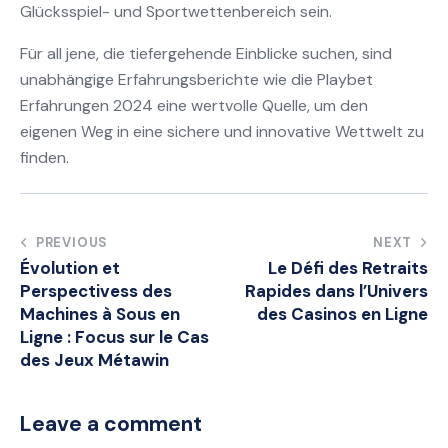
Glücksspiel- und Sportwettenbereich sein.
Für all jene, die tiefergehende Einblicke suchen, sind
unabhängige Erfahrungsberichte wie die Playbet
Erfahrungen 2024 eine wertvolle Quelle, um den
eigenen Weg in eine sichere und innovative Wettwelt zu
finden.
Post
PREVIOUS
NEXT
Évolution et
Le Défi des Retraits
navigation
Perspectivess des
Rapides dans l’Univers
Machines à Sous en
des Casinos en Ligne
Ligne : Focus sur le Cas
des Jeux Métawin
Leave a comment