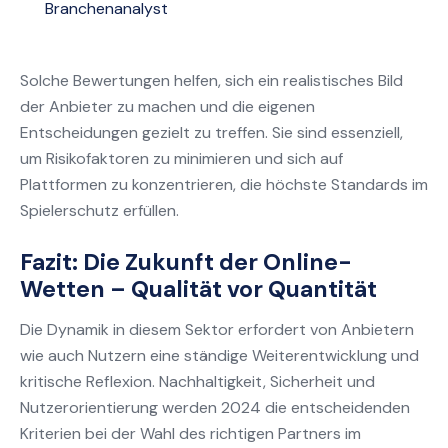
Branchenanalyst
Solche Bewertungen helfen, sich ein realistisches Bild
der Anbieter zu machen und die eigenen
Entscheidungen gezielt zu treffen. Sie sind essenziell,
um Risikofaktoren zu minimieren und sich auf
Plattformen zu konzentrieren, die höchste Standards im
Spielerschutz erfüllen.
Fazit: Die Zukunft der Online-
Wetten – Qualität vor Quantität
Die Dynamik in diesem Sektor erfordert von Anbietern
wie auch Nutzern eine ständige Weiterentwicklung und
kritische Reflexion. Nachhaltigkeit, Sicherheit und
Nutzerorientierung werden 2024 die entscheidenden
Kriterien bei der Wahl des richtigen Partners im