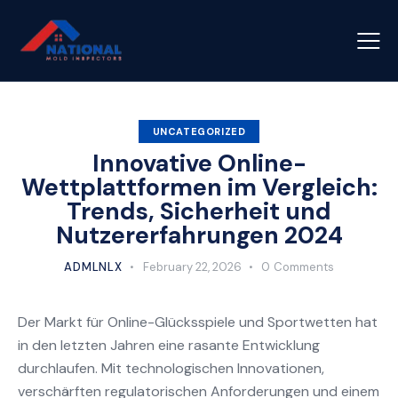
UNCATEGORIZED
Innovative Online-
Wettplattformen im Vergleich:
Trends, Sicherheit und
Nutzererfahrungen 2024
ADMLNLX
February 22, 2026
0
Comments
Der Markt für Online-Glücksspiele und Sportwetten hat
in den letzten Jahren eine rasante Entwicklung
durchlaufen. Mit technologischen Innovationen,
verschärften regulatorischen Anforderungen und einem