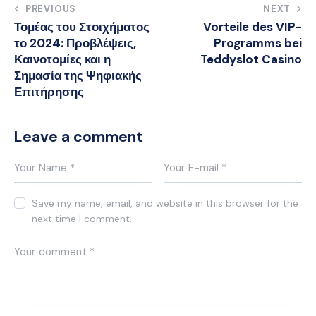
Post
PREVIOUS
NEXT
Τομέας του Στοιχήματος
Vorteile des VIP-
navigation
το 2024: Προβλέψεις,
Programms bei
Καινοτομίες και η
Teddyslot Casino
Σημασία της Ψηφιακής
Επιτήρησης
Leave a comment
Save my name, email, and website in this browser for the
next time I comment.