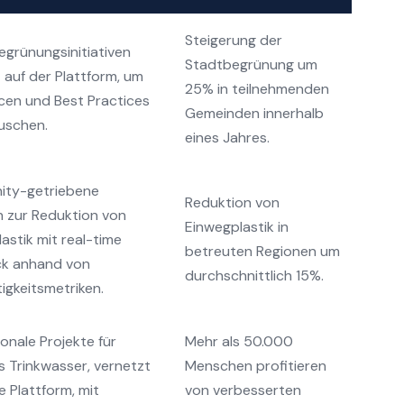
Steigerung der
egrünungsinitiativen
Stadtbegrünung um
 auf der Plattform, um
25% in teilnehmenden
cen und Best Practices
Gemeinden innerhalb
uschen.
eines Jahres.
ty-getriebene
Reduktion von
 zur Reduktion von
Einwegplastik in
astik mit real-time
betreuten Regionen um
k anhand von
durchschnittlich 15%.
igkeitsmetriken.
ionale Projekte für
Mehr als 50.000
 Trinkwasser, vernetzt
Menschen profitieren
e Plattform, mit
von verbesserten