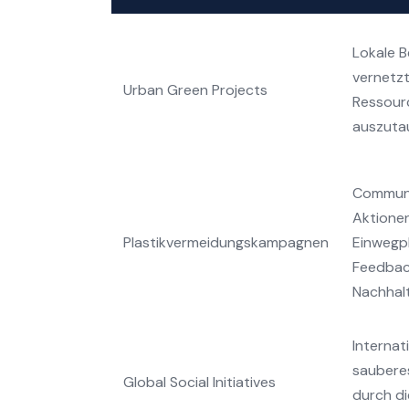
Lokale B
vernetzt
Urban Green Projects
Ressour
auszuta
Communi
Aktionen
Plastikvermeidungskampagnen
Einwegpl
Feedbac
Nachhalt
Internat
sauberes
Global Social Initiatives
durch di