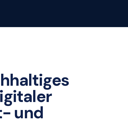
chhaltiges
gitaler
t- und