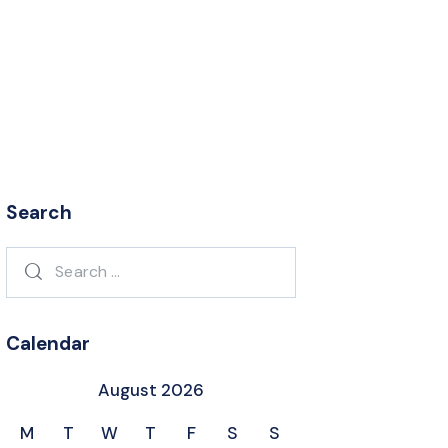
Search
Search
for:
Calendar
August 2026
M
T
W
T
F
S
S