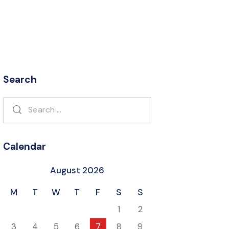
Search
Search
for:
Calendar
August 2026
M
T
W
T
F
S
S
1
2
3
4
5
6
7
8
9