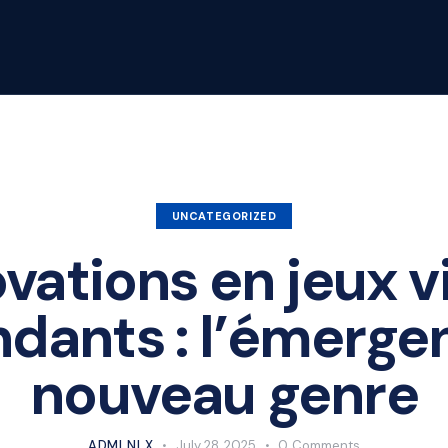
UNCATEGORIZED
vations en jeux 
dants : l’émerge
nouveau genre
ADMLNLX
July 28, 2025
0
Comments