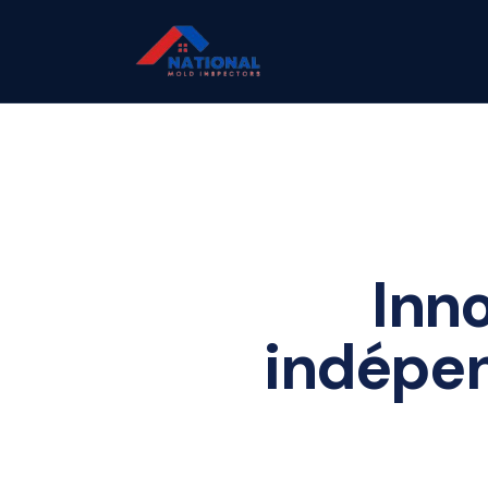
Inno
indépen