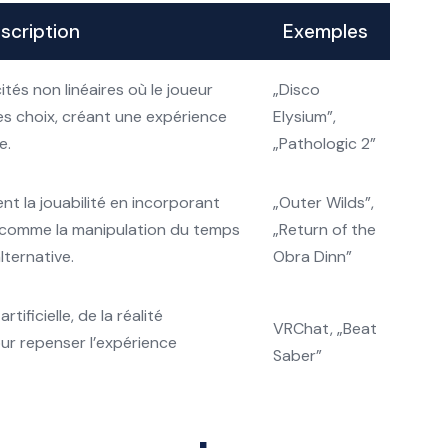
scription
Exemples
tés non linéaires où le joueur
„Disco
ses choix, créant une expérience
Elysium”,
e.
„Pathologic 2”
t la jouabilité en incorporant
„Outer Wilds”,
 comme la manipulation du temps
„Return of the
lternative.
Obra Dinn”
artificielle, de la réalité
VRChat, „Beat
ur repenser l’expérience
Saber”