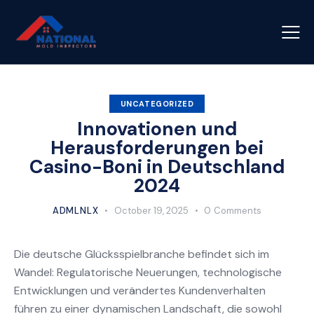
UNCATEGORIZED
Innovationen und
Herausforderungen bei
Casino-Boni in Deutschland
2024
ADMLNLX
October 19, 2025
0
Comments
Die deutsche Glücksspielbranche befindet sich im
Wandel: Regulatorische Neuerungen, technologische
Entwicklungen und verändertes Kundenverhalten
führen zu einer dynamischen Landschaft, die sowohl