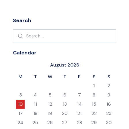
Search
Search
for:
Calendar
August 2026
M
T
W
T
F
S
S
1
2
3
4
5
6
7
8
9
10
11
12
13
14
15
16
17
18
19
20
21
22
23
24
25
26
27
28
29
30