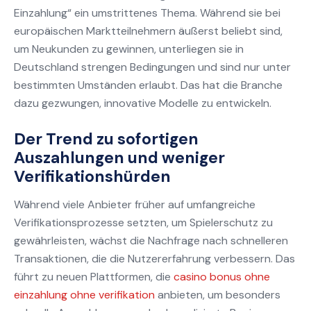
Einzahlung“ ein umstrittenes Thema. Während sie bei
europäischen Marktteilnehmern äußerst beliebt sind,
um Neukunden zu gewinnen, unterliegen sie in
Deutschland strengen Bedingungen und sind nur unter
bestimmten Umständen erlaubt. Das hat die Branche
dazu gezwungen, innovative Modelle zu entwickeln.
Der Trend zu sofortigen
Auszahlungen und weniger
Verifikationshürden
Während viele Anbieter früher auf umfangreiche
Verifikationsprozesse setzten, um Spielerschutz zu
gewährleisten, wächst die Nachfrage nach schnelleren
Transaktionen, die die Nutzererfahrung verbessern. Das
führt zu neuen Plattformen, die
casino bonus ohne
einzahlung ohne verifikation
anbieten, um besonders