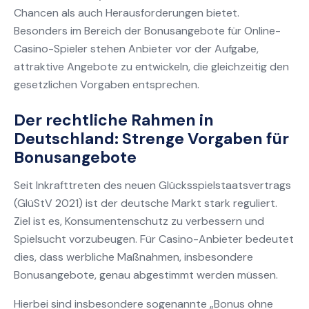
Chancen als auch Herausforderungen bietet.
Besonders im Bereich der Bonusangebote für Online-
Casino-Spieler stehen Anbieter vor der Aufgabe,
attraktive Angebote zu entwickeln, die gleichzeitig den
gesetzlichen Vorgaben entsprechen.
Der rechtliche Rahmen in
Deutschland: Strenge Vorgaben für
Bonusangebote
Seit Inkrafttreten des neuen Glücksspielstaatsvertrags
(GlüStV 2021) ist der deutsche Markt stark reguliert.
Ziel ist es, Konsumentenschutz zu verbessern und
Spielsucht vorzubeugen. Für Casino-Anbieter bedeutet
dies, dass werbliche Maßnahmen, insbesondere
Bonusangebote, genau abgestimmt werden müssen.
Hierbei sind insbesondere sogenannte „Bonus ohne