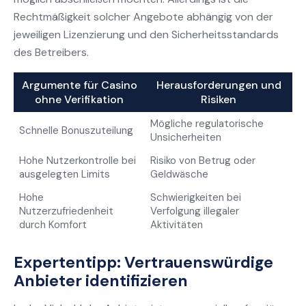
Rechtmäßigkeit solcher Angebote abhängig von der
jeweiligen Lizenzierung und den Sicherheitsstandards
des Betreibers.
Argumente für Casino
Herausforderungen und
ohne Verifikation
Risiken
Mögliche regulatorische
Schnelle Bonuszuteilung
Unsicherheiten
Hohe Nutzerkontrolle bei
Risiko von Betrug oder
ausgelegten Limits
Geldwäsche
Hohe
Schwierigkeiten bei
Nutzerzufriedenheit
Verfolgung illegaler
durch Komfort
Aktivitäten
Expertentipp: Vertrauenswürdige
Anbieter identifizieren