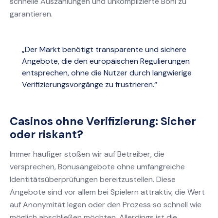
schnelle Auszahlungen und unkomplizierte Boni zu
garantieren.
„Der Markt benötigt transparente und sichere
Angebote, die den europäischen Regulierungen
entsprechen, ohne die Nutzer durch langwierige
Verifizierungsvorgänge zu frustrieren.“
Casinos ohne Verifizierung: Sicher
oder riskant?
Immer häufiger stoßen wir auf Betreiber, die
versprechen, Bonusangebote ohne umfangreiche
Identitätsüberprüfungen bereitzustellen. Diese
Angebote sind vor allem bei Spielern attraktiv, die Wert
auf Anonymität legen oder den Prozess so schnell wie
möglich abschließen möchten. Allerdings ist die